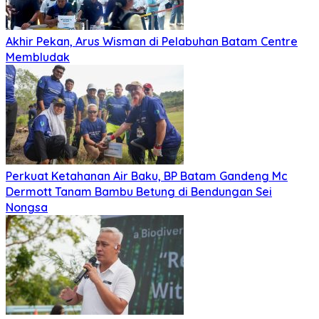
Akhir Pekan, Arus Wisman di Pelabuhan Batam Centre
Membludak
Perkuat Ketahanan Air Baku, BP Batam Gandeng Mc
Dermott Tanam Bambu Betung di Bendungan Sei
Nongsa