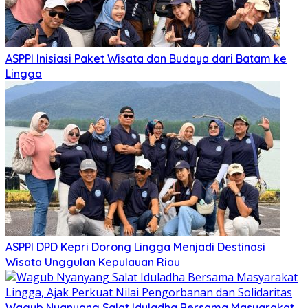
ASPPI Inisiasi Paket Wisata dan Budaya dari Batam ke
Lingga
ASPPI DPD Kepri Dorong Lingga Menjadi Destinasi
Wisata Unggulan Kepulauan Riau
Wagub Nyanyang Salat Iduladha Bersama Masyarakat