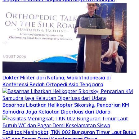
Dokter Militer dari Natuna, Wakili Indonesia di
Konferensi Bedah Ortopedi Asia Tenggara
Basarnas Libatkan Helikopter Sikorsky, Pencarian KM
Samudra Jaya Kelautan Diperluas dari Udara
Fasilitas Meningkat, TKN 002 Bunguran Timur Laut Butuh