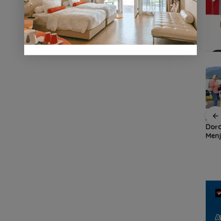
an
ASPPI Inisiasi Paket
ASPP
n
Wisata dan Budaya
Dor
dari Batam ke Lingga
Menj
Demo di Jakarta,
Wisa
ASPEK Desak Satgas
an
Kepu
PKH Tinjau Kerusakan
cara
Hutan di Kabupaten
Lingga Akibat Kebun
Sawit