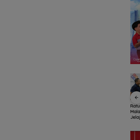
n,
Pemko Batam
Konjen RI Johor
Rat
ja
Petakan Kebutuhan
Dukung Penuh Family
Mala
 Anak
Guru untuk
Rally Wisata dan
Jela
Hak
Pemerataan Tenaga
International Soccer
Fami
Pendidik
Batam Cup 2026
Seas