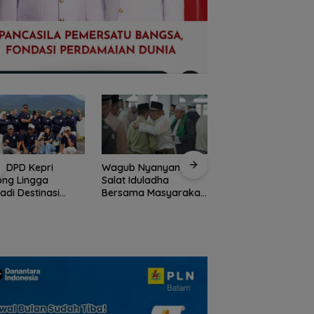
I DPD Kepri
Wagub Nyanyang
Peringati HPN 2026
ong Lingga
Salat Iduladha
Komunitas Jurnalis
adi Destinasi
Bersama Masyarakat
Kepri Gelar Syukur
ta Unggulan
Lingga, Ajak Perkuat
hingga Ziarah Ma
lauan Riau
Nilai Pengorbanan
Tokoh Pers
dan Solidaritas