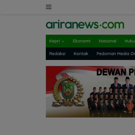
Langsung
ke
konten
Kepri
Ekonomi
Nasional
Huk
Redaksi
Kontak
Pedoman Media On