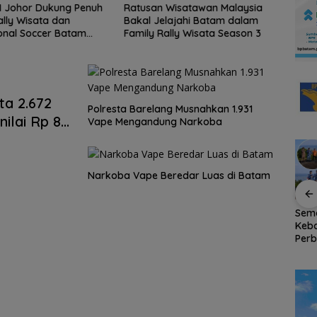
 Wisatawan Malaysia
Kejari Natuna Tahan Kades
Tingg
lajahi Batam dalam
Selaut Nonaktif, Dugaan
Pula
ally Wisata Season 3
Korupsi APBDes Rugikan
PPM 
Negara Rp533 Juta
Penu
Bukit
ta 2.672
Polresta Barelang Musnahkan 1.931
ilai Rp 8
Vape Mengandung Narkoba
Narkoba Vape Beredar Luas di Batam
Tahan
Tinggalkan Kenangan
Bendera Merah Putih
Sem
Indah di Pulau Jemaja,
Raksasa Berkibar di
Keb
an
Mahasiswa KKN-PPM
Ujung Utara Indonesia,
Perb
UGM Dilepas dengan
Basarnas Natuna
RSA 
a
Penuh Kehangatan
Gaungkan
Nat
oleh Kades Bukit Padi
Nasionalisme dari
Pers
Wilayah Perbatasan
RI