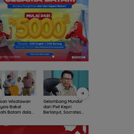
usan Wisatawan
Gelombang Mundur
BP Batam Perkuat
ysia Bakal
dari PWI Kepri
Transparansi Lay
jahi Batam dalam
Berlanjut, Socrates
Pertanahan, Alokas
ly Rally Wisata
Ketua Pertama
Tanah Reguler Seg
on 3
Periode 2004–2008
Hadir Melalui LMS
Ikut Tinggalkan
Organisasi