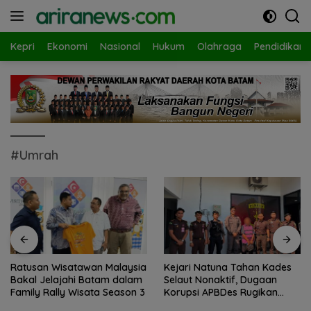
Langsung
ke
konten
Kepri
Ekonomi
Nasional
Hukum
Olahraga
Pendidikan
#Umrah
Ratusan Wisatawan Malaysia
Kejari Natuna Tahan Kades
Bakal Jelajahi Batam dalam
Selaut Nonaktif, Dugaan
Family Rally Wisata Season 3
Korupsi APBDes Rugikan
Negara Rp533 Juta