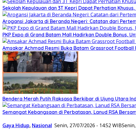
Sekolah Kepulauan dan 3T Kepri Dapat Perhatian Khusus, R
Arogansi Jakarta di Beranda Negeri: Catatan dari Pert
PKP Expo di Grand Batam Mall Hadirkan Double Bonus, Unt
Amsakar Achmad Resmi Buka Batam Grassroot Football Fe
Bendera Merah Putih Raksasa Berkibar di Ujung Utara I
Semangat Kebangsaan di Perbatasan, Lanud RSA Bersama
Gaya Hidup
,
Nasional
Senin, 27/07/2026 - 14:52 WIB
Senin,