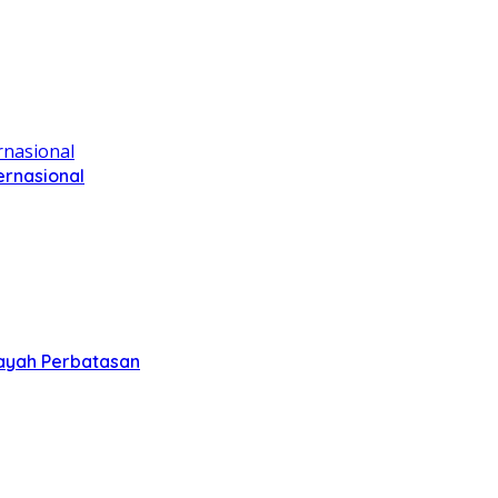
ernasional
layah Perbatasan