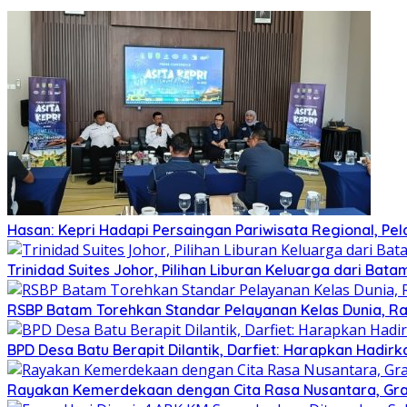
Hasan: Kepri Hadapi Persaingan Pariwisata Regional, Pe
Trinidad Suites Johor, Pilihan Liburan Keluarga dari Bat
RSBP Batam Torehkan Standar Pelayanan Kelas Dunia, Ra
BPD Desa Batu Berapit Dilantik, Darfiet: Harapkan Hadir
Rayakan Kemerdekaan dengan Cita Rasa Nusantara, Gran