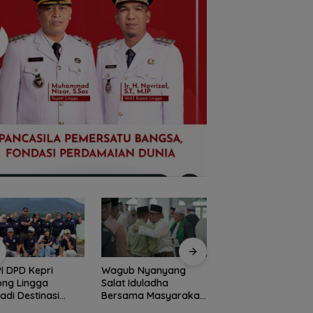
I DPD Kepri
Wagub Nyanyang
Peringati HPN 2026
ong Lingga
Salat Iduladha
Komunitas Jurnalis
adi Destinasi
Bersama Masyarakat
Kepri Gelar Syukur
ta Unggulan
Lingga, Ajak Perkuat
hingga Ziarah Ma