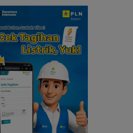
lauan Riau
Nilai Pengorbanan
Tokoh Pers
dan Solidaritas