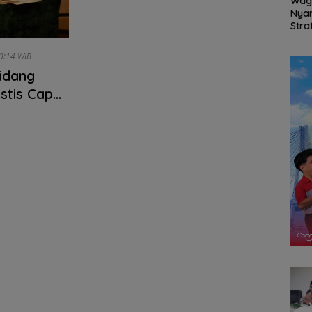
us
54 Pendaki Bawa
SSB NFA Borong Dua
Wag
buhan
Semangat
Gelar Juara di Batam
Nya
Kemerdekaan ke
Grassroot Football
Stra
Puncak Gunung Ranai,
Festival 2026
den
Merah Putih Berkibar
KJK 
u, 03/07/2021 - 10:14 WIB
di Atas Natuna
Net
idang
tis Capai