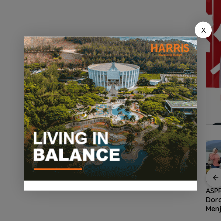
X
an
Demo di Jakarta,
ASPPI Inisiasi Paket
ASPP
n
ASPEK Desak Satgas
Wisata dan Budaya
Dor
PKH Tinjau Kerusakan
dari Batam ke Lingga
Menj
Hutan di Kabupaten
Wisa