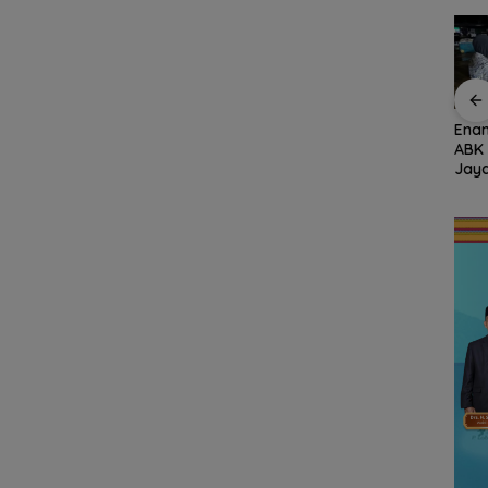
Putih
Semangat
54 Pendaki Bawa
Enam
r di
Kebangsaan di
Semangat
ABK
onesia,
Perbatasan, Lanud
Kemerdekaan ke
Jay
na
RSA Bersama Instansi
Puncak Gunung Ranai,
Sela
Natuna Meriahkan
Merah Putih Berkibar
Mala
ri
Persiapan HUT Ke-81
di Atas Natuna
asan
RI