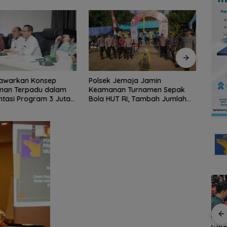
awarkan Konsep
Polsek Jemaja Jamin
Akhir
man Terpadu dalam
Keamanan Turnamen Sepak
Pela
tasi Program 3 Juta
Bola HUT RI, Tambah Jumlah
Memb
Personel di Lapangan