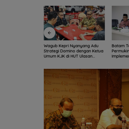
ong Dua Gelar
Wagub Kepri Nyanyang Adu
Batam T
tam Grassroot
Strategi Domino dengan Ketua
Permuki
tival 2026
Umum KJK di HUT Ulasan
Implemen
Network
Rumah