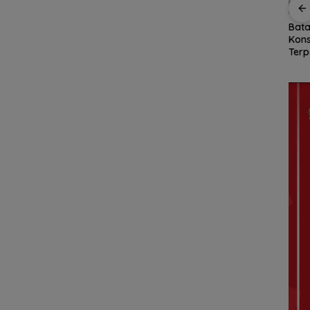
malkan
Ekonomi Kepri di
SSB NFA Borong Dua
Bat
rsih,
Triwulan II 2026
Gelar Juara di Batam
Kon
an
Tumbuh 6,99 Persen,
Grassroot Football
Ter
k
Tertinggi di Sumatera
Festival 2026
Impl
Prog
Rum