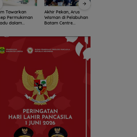
am Tawarkan
Akhir Pekan, Arus
Perkuat Ketahanan
sep Permukiman
Wisman di Pelabuhan
Baku, BP Batam
padu dalam
Batam Centre
Gandeng Mc Dermo
ementasi
Membludak
Tanam Bambu Bet
ram 3 Juta
di Bendungan Sei
ah
Nongsa