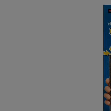
an
Lingga Akibat Kebun
Kepu
cara
Sawit