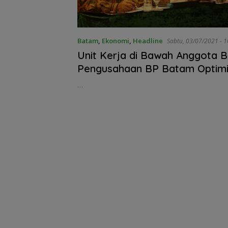
Akhir Pekan, Ar
Wisman di Pela
Batam Centre
Membludak
Batam
,
Ekonomi
,
Headline
Sabt
Unit Kerja di Bawah Anggota B
Pengusahaan BP Batam Optimis
Target pada Semester Kedua
…