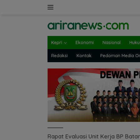
Langsung
ke
konten
Kepri
Ekonomi
Nasional
Huk
Redaksi
Kontak
Pedoman Media On
Rapat Evaluasi Unit Kerja BP Bat