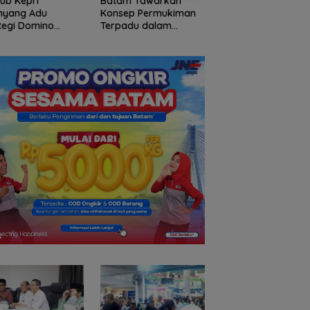
ub Kepri
Batam Tawarkan
Polsek Jemaja Jam
nyang Adu
Konsep Permukiman
Keamanan Turnam
tegi Domino
Terpadu dalam
Sepak Bola HUT RI,
gan Ketua Umum
Implementasi
Tambah Jumlah
di HUT Ulasan
Program 3 Juta
Personel di Lapan
work
Rumah