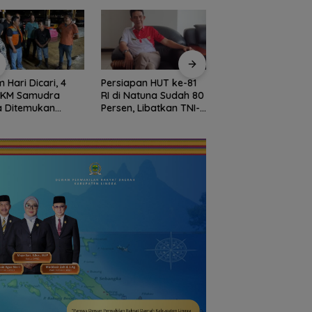
 Hari Dicari, 4
Persiapan HUT ke-81
Sekolah Kepulauan
 KM Samudra
RI di Natuna Sudah 80
dan 3T Kepri Dapa
a Ditemukan
Persen, Libatkan TNI-
Perhatian Khusus,
mat di Perairan
Polri hingga Tim Medis
Revitalisasi Capai
ysia
Rp.97 Miliar