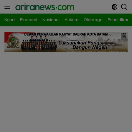
Langsung
ke
konten
Kepri
Ekonomi
Nasional
Hukum
Olahraga
Pendidikan