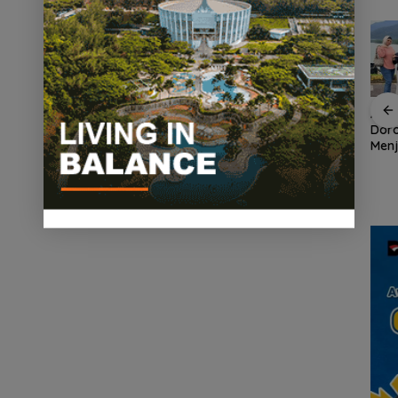
an
Demo di Jakarta,
ASPPI Inisiasi Paket
ASPP
n
ASPEK Desak Satgas
Wisata dan Budaya
Dor
PKH Tinjau Kerusakan
dari Batam ke Lingga
Menj
Hutan di Kabupaten
Wisa
an
Lingga Akibat Kebun
Kepu
cara
Sawit