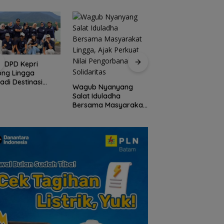
I DPD Kepri
Peringati HPN 2026
ong Lingga
Komunitas Jurnalis
adi Destinasi
Kepri Gelar Syukur
Wagub Nyanyang
ta Unggulan
hingga Ziarah Ma
Salat Iduladha
lauan Riau
Tokoh Pers
Bersama Masyarakat
Lingga, Ajak Perkuat
Nilai Pengorbanan
dan Solidaritas