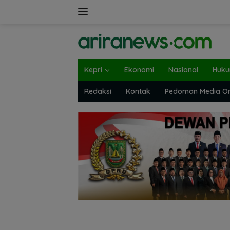
Langsung
ke
konten
Kepri
Ekonomi
Nasional
Huk
Redaksi
Kontak
Pedoman Media On