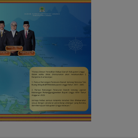
yah Perbatasan
RI