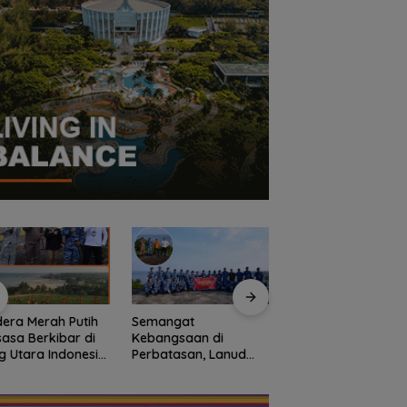
era Merah Putih
Semangat
Kejari Natuna Tah
asa Berkibar di
Kebangsaan di
Kades Selaut
g Utara Indonesia,
Perbatasan, Lanud
Nonaktif, Dugaan
arnas Natuna
RSA Bersama Instansi
Korupsi APBDes
ngkan
Natuna Meriahkan
Rugikan Negara
onalisme dari
Persiapan HUT Ke-81
Rp533 Juta