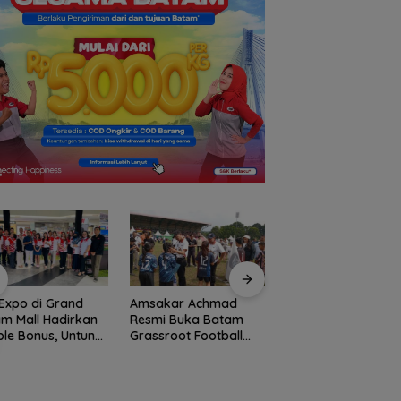
Expo di Grand
Amsakar Achmad
Konjen RI Johor
m Mall Hadirkan
Resmi Buka Batam
Dukung Penuh Fami
le Bonus, Untung
Grassroot Football
Rally Wisata dan
ali-kali
Festival 2026, Buka
International Socce
Jalan Talenta Muda
Batam Cup 2026
Batam ke Level
Internasional