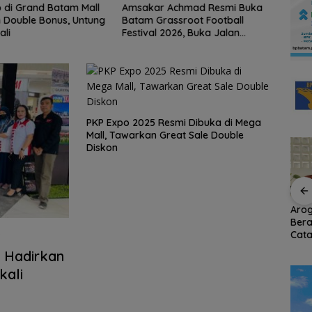
 di Grand Batam Mall
Amsakar Achmad Resmi Buka
Bend
 Double Bonus, Untung
Batam Grassroot Football
Berki
ali
Festival 2026, Buka Jalan
Indon
Talenta Muda Batam ke Level
Gaun
Internasional
Wila
PKP Expo 2025 Resmi Dibuka di Mega
Mall, Tawarkan Great Sale Double
Diskon
Putih
Semangat
Sekolah Kepulauan
Arog
r di
Kebangsaan di
dan 3T Kepri Dapat
Bera
onesia,
Perbatasan, Lanud
Perhatian Khusus,
Cata
na
RSA Bersama Instansi
Revitalisasi Capai
Per
 Hadirkan
Natuna Meriahkan
Rp.97 Miliar
Umu
kali
ri
Persiapan HUT Ke-81
Bat
asan
RI