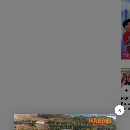
awan
Gelombang Mundur
Arogansi Jakarta di
PKP 
dari PWI Kepri
Beranda Negeri:
Bata
 dalam
Berlanjut, Socrates
Catatan dari
Doub
X
ata
Ketua Pertama
Pertemuan Ketua
Berk
Periode 2004–2008
Umum PWI dan KJK di
Ikut Tinggalkan
Batam
Organisasi