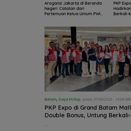
ulauan dan 3T
Arogansi Jakarta di Beranda
PKP Expo
 Perhatian Khusus,
Negeri: Catatan dari
Hadirkan
Capai Rp.97 Miliar
Pertemuan Ketua Umum PWI
Berkali-k
dan KJK di Batam
Bendera Merah 
Raksasa Berkiba
Ujung Utara Ind
Batam
,
Gaya Hidup
Jumat, 07/08/2026 - 14:09 WIB
Basarnas Natu
PKP Expo di Grand Batam Mall
Gaungkan
Double Bonus, Untung Berkali-
Nasionalisme da
Wilayah Perbat
…