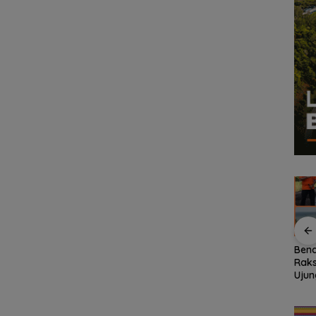
Disdikbud Natuna
Sekolah Kepulauan
Bend
inati,
Respons Kebutuhan
dan 3T Kepri Dapat
Raks
uti
TKN 002, Toilet hingga
Perhatian Khusus,
Ujun
Tahun
Penataan Lingkungan
Revitalisasi Capai
Bas
Segera Dibangun
Rp.97 Miliar
Gau
Nasi