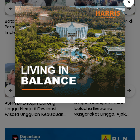
X
Batam Tawarkan Konsep
Akhir Pekan, Arus Wisman di
Permukiman Terpadu dalam
Pelabuhan Batam Centre
Implementasi Program 3
Membludak
Juta Rumah
Wagub Nyanyang Salat
ASPPI DPD Kepri Dorong
Iduladha Bersama
Lingga Menjadi Destinasi
Masyarakat Lingga, Ajak
Wisata Unggulan Kepulauan
Perkuat Nilai Pengorbanan
Riau
dan Solidaritas