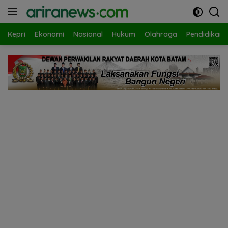
Langsung
ke
konten
Kepri
Ekonomi
Nasional
Hukum
Olahraga
Pendidikan