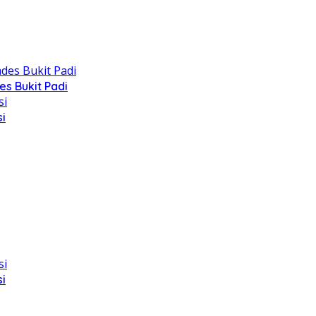
s Bukit Padi
i
i