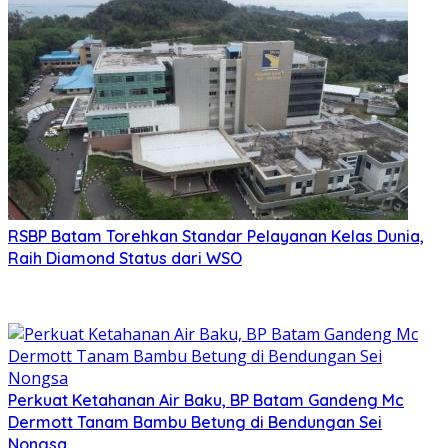
RSBP Batam Torehkan Standar Pelayanan Kelas Dunia,
Raih Diamond Status dari WSO
Perkuat Ketahanan Air Baku, BP Batam Gandeng Mc
Dermott Tanam Bambu Betung di Bendungan Sei
Nongsa