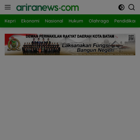
Langsung
ke
konten
Kepri
Ekonomi
Nasional
Hukum
Olahraga
Pendidikan