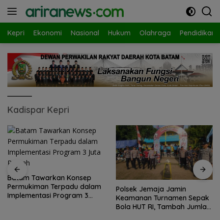
Langsung
ke
konten
Kepri
Ekonomi
Nasional
Hukum
Olahraga
Pendidikan
Kadispar Kepri
Batam Tawarkan Konsep
Permukiman Terpadu dalam
Polsek Jemaja Jamin
Implementasi Program 3
Keamanan Turnamen Sepak
Juta Rumah
Bola HUT RI, Tambah Jumlah
Personel di Lapangan