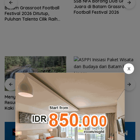
SSB NFA Borong Dua Gelar
Juara di Batam Grassroot
Batam Grassroot Football
Football Festival 2026
Festival 2026 Ditutup,
Puluhan Talenta Cilik Raih
Tiket ke Ajang Internasional
X
ASPPI Inisiasi Paket Wisata
dan Budaya dari Batam ke
Lingga
Menyusuri Pesona Air Terjun
Resun Daik, Oase Alam di
Kaki Gunung Sepincan Lingga