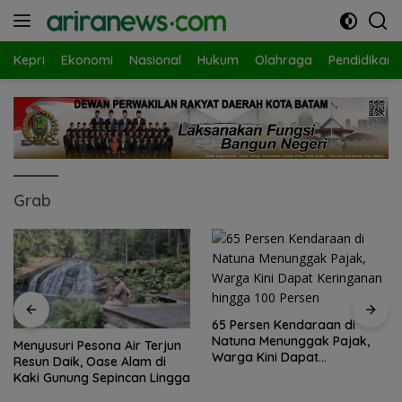
Langsung
ke
konten
Kepri
Ekonomi
Nasional
Hukum
Olahraga
Pendidikan
Grab
65 Persen Kendaraan di
Natuna Menunggak Pajak,
Menyusuri Pesona Air Terjun
Warga Kini Dapat
Resun Daik, Oase Alam di
Keringanan hingga 100
Kaki Gunung Sepincan Lingga
Persen