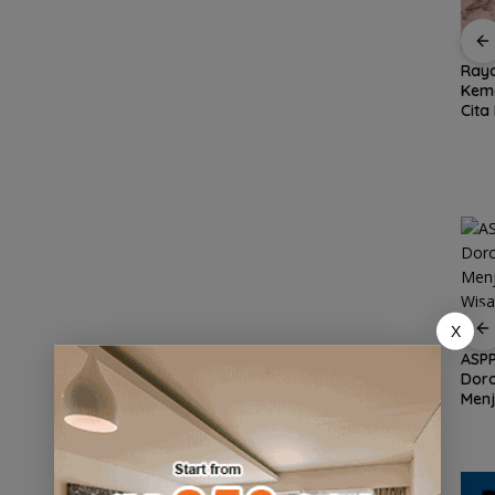
and
Amsakar Achmad
RSBP Batam Torehkan
Ray
irkan
Resmi Buka Batam
Standar Pelayanan
Kem
Untung
Grassroot Football
Kelas Dunia, Raih
Cita
Festival 2026, Buka
Diamond Status dari
Gra
Jalan Talenta Muda
WSO
Cent
Batam ke Level
“Fla
Internasional
Nus
ASPPI Inisiasi Paket
Wisata dan Budaya
X
an
dari Batam ke Lingga
n
ASPP
Dor
Demo di Jakarta,
Menj
ASPEK Desak Satgas
an
Wisa
PKH Tinjau Kerusakan
cara
Kepu
Hutan di Kabupaten
Lingga Akibat Kebun
Sawit