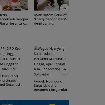
akan
RSBP Batam Perkuat
Arogansi Jakarta d
erdekaan dengan
Sinergi dengan BPOM
Beranda Negeri:
 Rasa Nusantara,
demi Jamin
Catatan dari
nd Mercure Batam
Keamanan dan Mutu
Pertemuan Ketua
re Hadirkan
Obat
Umum PWI dan KJK
vours of
Batam
antara”
Peringati HPN 2026
Komunitas Jurnalis
I DPD Kepri
Kepri Gelar Syukur
ong Lingga
Wagub Nyanyang
hingga Ziarah Ma
adi Destinasi
Salat Iduladha
Tokoh Pers
ta Unggulan
Bersama Masyarakat
lauan Riau
Lingga, Ajak Perkuat
Nilai Pengorbanan
dan Solidaritas