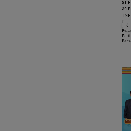
Enam Hari Dicari, 4
ABK KM Samudra
Kejari Natuna Tahan
Pers
Jaya Ditemukan
Kades Selaut
RI d
Selamat di Perairan
Nonaktif, Dugaan
Pers
Malaysia
Korupsi APBDes
Polr
Rugikan Negara
nud
Rp533 Juta
stansi
an
Ke-81