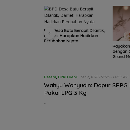
u Berapit Dilantik,
Enam Har
rapkan Hadirkan
Samudra
Nyata
Selamat 
Rayakan Kemerdekaan
dengan Cita Rasa Nusantara,
Grand Mercure Batam Centre
Hadirkan “Flavours of
Nusantara”
Batam
,
DPRD Kepri
Senin, 02/02/2026 - 14:53 WIB
Wahyu Wahyudin: Dapur SPPG 
Pakai LPG 3 Kg
…