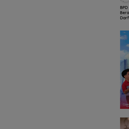
Kerja
Persiapan HUT ke-81
RSBP Batam Torehkan
BD
RI di Natuna Sudah 80
Standar Pelayanan
BPD
Persen, Libatkan TNI-
Kelas Dunia, Raih
Bera
Polri hingga Tim Medis
Diamond Status dari
Darf
k
WSO
Hadi
Nya