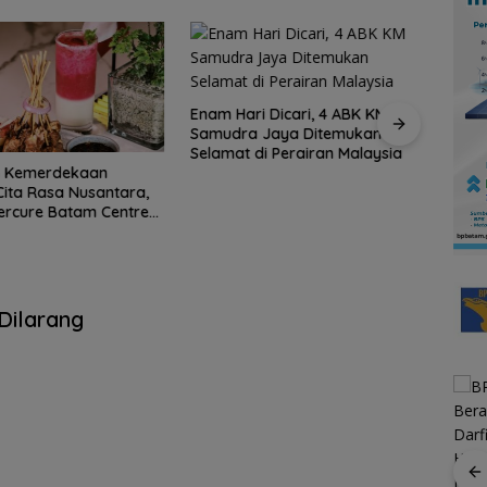
i Dicari, 4 ABK KM
 Jaya Ditemukan
Dorong Budaya Kerja
Persi
di Perairan Malaysia
Profesional, BPBD Anambas
Natun
Beri Penghargaan Pegawai
Libat
Terbaik
Medi
Dilarang