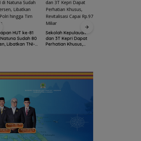
Bendera Merah Put
Raksasa Berkibar 
iapan HUT ke-81
Sekolah Kepulauan
Ujung Utara Indone
i Natuna Sudah 80
dan 3T Kepri Dapat
Basarnas Natuna
en, Libatkan TNI-
Perhatian Khusus,
Gaungkan
i hingga Tim Medis
Revitalisasi Capai
Nasionalisme dari
Rp.97 Miliar
Wilayah Perbatasa