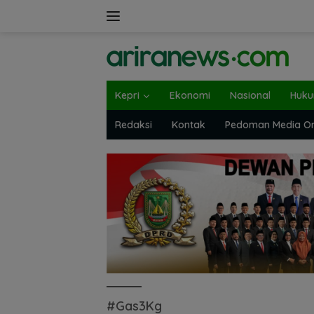
Langsung
ke
konten
Kepri
Ekonomi
Nasional
Huk
Redaksi
Kontak
Pedoman Media On
#Gas3Kg