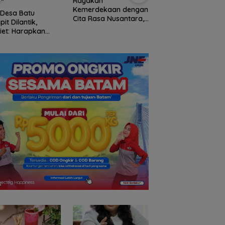
Rayakan
Enam Hari Dicari, 4
Kemerdekaan dengan
ABK KM Samudra
 Desa Batu
Cita Rasa Nusantara,
Jaya Ditemukan
pit Dilantik,
Grand Mercure Batam
Selamat di Peraira
iet: Harapkan
Centre Hadirkan
Malaysia
rkan Perubahan
“Flavours of
ta
Nusantara”