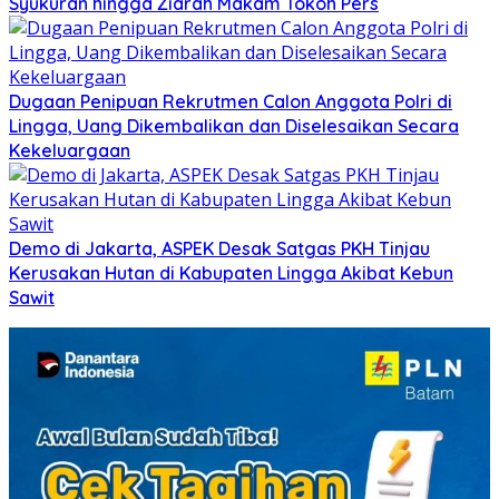
Syukuran hingga Ziarah Makam Tokoh Pers
Dugaan Penipuan Rekrutmen Calon Anggota Polri di
Lingga, Uang Dikembalikan dan Diselesaikan Secara
Kekeluargaan
Demo di Jakarta, ASPEK Desak Satgas PKH Tinjau
Kerusakan Hutan di Kabupaten Lingga Akibat Kebun
Sawit