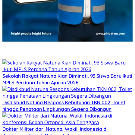
Sekolah Rakyat Natuna Kian Diminati, 93 Siswa Baru Ikuti
MPLS Perdana Tahun Ajaran 2026
Disdikbud Natuna Respons Kebutuhan TKN 002, Toilet
hingga Penataan Lingkungan Segera Dibangun
Dokter Militer dari Natuna, Wakili Indonesia di