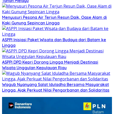
Tanah Melayu
Menyusuri Pesona Air Terjun Resun Daik, Oase Alam di
Kaki Gunung Sepincan Lingga
ASPPI Inisiasi Paket Wisata dan Budaya dari Batam ke
Lingga
ASPPI DPD Kepri Dorong Lingga Menjadi Destinasi
Wisata Unggulan Kepulauan Riau
Wagub Nyanyang Salat Iduladha Bersama Masyarakat
Lingga, Ajak Perkuat Nilai Pengorbanan dan Solidaritas