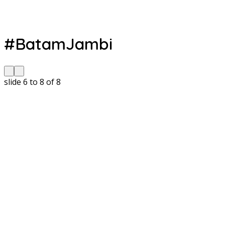
#BatamJambi
slide
6 to 8
of 8