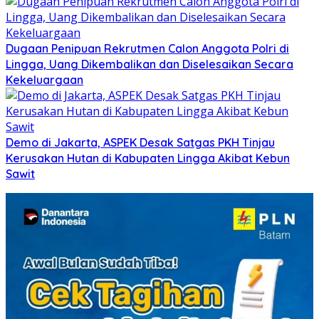
Dugaan Penipuan Rekrutmen Calon Anggota Polri di
Lingga, Uang Dikembalikan dan Diselesaikan Secara
Kekeluargaan
Demo di Jakarta, ASPEK Desak Satgas PKH Tinjau
Kerusakan Hutan di Kabupaten Lingga Akibat Kebun
Sawit