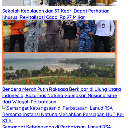
Sekolah Kepulauan dan 3T Kepri Dapat Perhatian
Khusus, Revitalisasi Capai Rp.97 Miliar
Bendera Merah Putih Raksasa Berkibar di Ujung Utara
Indonesia, Basarnas Natuna Gaungkan Nasionalisme
dari Wilayah Perbatasan
Semangat Kebangsaan di Perbatasan, Lanud RSA