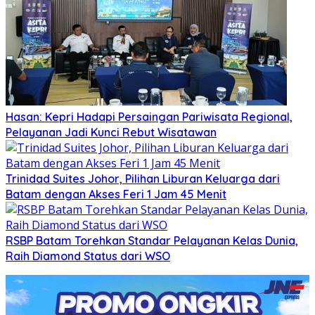
Hasan: Kepri Hadapi Persaingan Pariwisata Regional,
Pelayanan Jadi Kunci Rebut Wisatawan
Trinidad Suites Johor, Pilihan Liburan Keluarga dari
Batam dengan Akses Feri 1 Jam 45 Menit
RSBP Batam Torehkan Standar Pelayanan Kelas Dunia,
Raih Diamond Status dari WSO