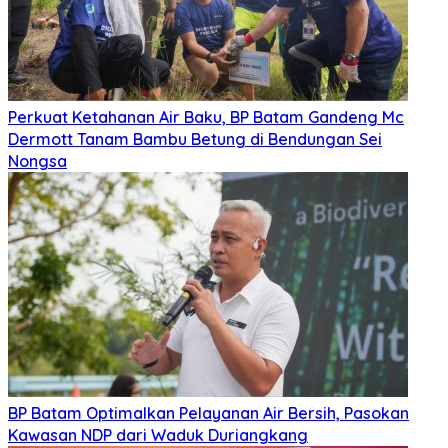
Perkuat Ketahanan Air Baku, BP Batam Gandeng Mc
Dermott Tanam Bambu Betung di Bendungan Sei
Nongsa
BP Batam Optimalkan Pelayanan Air Bersih, Pasokan
Kawasan NDP dari Waduk Duriangkang