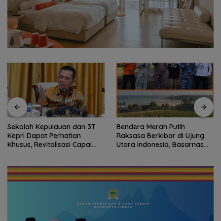
Sekolah Kepulauan dan 3T
Bendera Merah Putih
Kepri Dapat Perhatian
Raksasa Berkibar di Ujung
Khusus, Revitalisasi Capai
Utara Indonesia, Basarnas
Rp.97 Miliar
Natuna Gaungkan
Nasionalisme dari Wilayah
Perbatasan