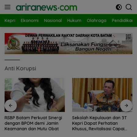
Langsung
ke
konten
Kepri
Ekonomi
Nasional
Hukum
Olahraga
Pendidikan
Anti Korupsi
RSBP Batam Perkuat Sinergi
Sekolah Kepulauan dan 3T
dengan BPOM demi Jamin
Kepri Dapat Perhatian
Keamanan dan Mutu Obat
Khusus, Revitalisasi Capai
Rp.97 Miliar