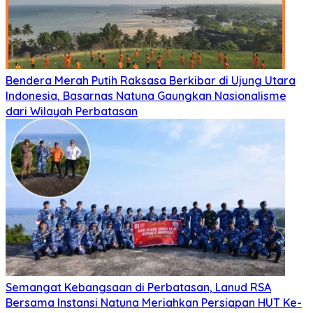
Bendera Merah Putih Raksasa Berkibar di Ujung Utara
Indonesia, Basarnas Natuna Gaungkan Nasionalisme
dari Wilayah Perbatasan
Semangat Kebangsaan di Perbatasan, Lanud RSA
Bersama Instansi Natuna Meriahkan Persiapan HUT Ke-