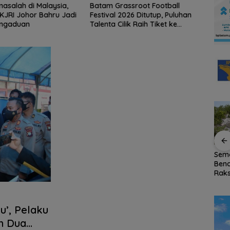
salah di Malaysia,
Batam Grassroot Football
SSB NF
JRI Johor Bahru Jadi
Festival 2026 Ditutup, Puluhan
Juara 
ngaduan
Talenta Cilik Raih Tiket ke
Footba
Ajang Internasional
g Dua
Wagub Kepri
BP Batam Tampilkan
Sema
 Batam
Nyanyang Adu
Peran dan Inovasi
Bend
all
Strategi Domino
dalam Pawai
Raks
dengan Ketua Umum
Pembangunan HUT
Pula
KJK di HUT Ulasan
ke-81 RI
Network
’, Pelaku
n Dua