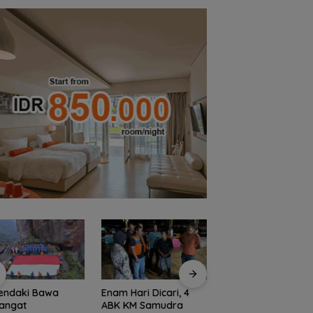
endaki Bawa
Enam Hari Dicari, 4
Persiapan HUT ke-
angat
ABK KM Samudra
RI di Natuna Sudah