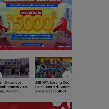
am Grassroot
SSB NFA Borong Dua
Batam Tawarkan
ball Festival 2026
Gelar Juara di Batam
Konsep Permukim
tup, Puluhan
Grassroot Football
Terpadu dalam
nta Cilik Raih Tiket
Festival 2026
Implementasi
jang Internasional
Program 3 Juta
Rumah