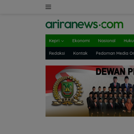
Langsung
ke
konten
Kepri
Ekonomi
Nasional
Huk
Redaksi
Kontak
Pedoman Media On