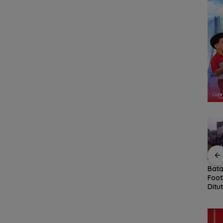
us
Perkuat Ketahanan Air
BP Batam Tampilkan
Bat
buhan
Baku, BP Batam
Peran dan Inovasi
Foot
Gandeng Mc Dermott
dalam Pawai
Ditu
Tanam Bambu Betung
Pembangunan HUT
Tale
di Bendungan Sei
ke-81 RI
ke A
Nongsa