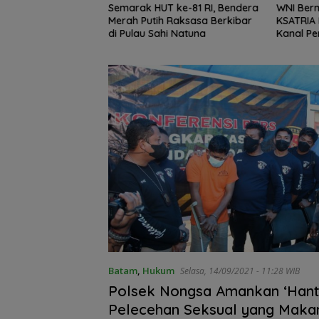
pilkan Peran
Semarak HUT ke-81 RI, Bendera
WNI Berma
dalam Pawai
Merah Putih Raksasa Berkibar
KSATRIA K
HUT ke-81 RI
di Pulau Sahi Natuna
Kanal Pe
SSB NFA Boron
Gelar Juara di
Grassroot Footb
Festival 2026
Batam
,
Hukum
Selasa, 14/09/2021 - 11:28 WIB
Polsek Nongsa Amankan ‘Hantu
Pelecehan Seksual yang Maka