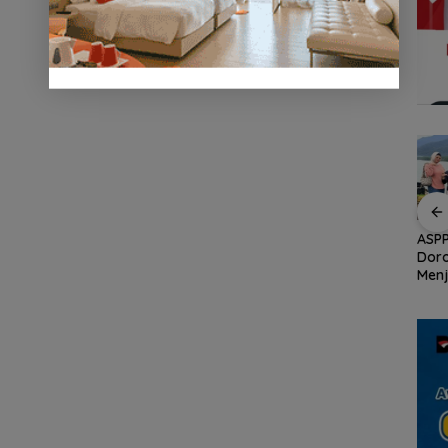
an
Demo di Jakarta,
ASPPI Inisiasi Paket
ASPP
n
ASPEK Desak Satgas
Wisata dan Budaya
Dor
PKH Tinjau Kerusakan
dari Batam ke Lingga
Menj
Hutan di Kabupaten
Wisa
an
Lingga Akibat Kebun
Kepu
cara
Sawit