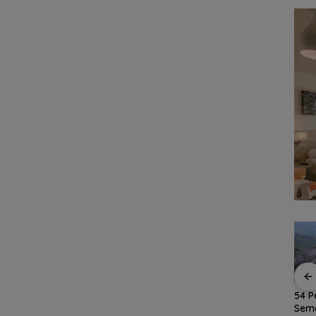
uan
Bendera Merah Putih
Semarak HUT ke-81 RI,
54 P
apat
Raksasa Berkibar di
Bendera Merah Putih
Sem