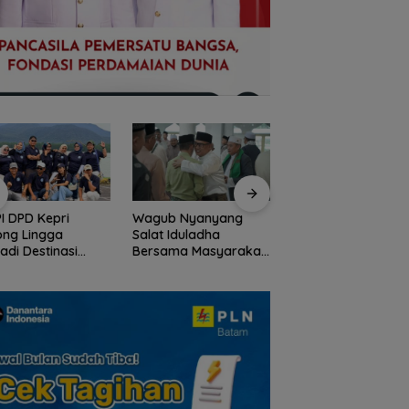
I DPD Kepri
Wagub Nyanyang
Peringati HPN 2026
ong Lingga
Salat Iduladha
Komunitas Jurnalis
adi Destinasi
Bersama Masyarakat
Kepri Gelar Syukur
ta Unggulan
Lingga, Ajak Perkuat
hingga Ziarah Ma
lauan Riau
Nilai Pengorbanan
Tokoh Pers
dan Solidaritas