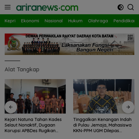
Langsung
ke
konten
Kepri
Ekonomi
Nasional
Hukum
Olahraga
Pendidikan
Alat Tangkap
Kejari Natuna Tahan Kades
Tinggalkan Kenangan Indah
Selaut Nonaktif, Dugaan
di Pulau Jemaja, Mahasiswa
Korupsi APBDes Rugikan
KKN-PPM UGM Dilepas
Negara Rp533 Juta
dengan Penuh Kehangatan