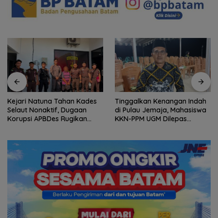
Kejari Natuna Tahan Kades
Tinggalkan Kenangan Indah
Selaut Nonaktif, Dugaan
di Pulau Jemaja, Mahasiswa
Korupsi APBDes Rugikan
KKN-PPM UGM Dilepas
Negara Rp533 Juta
dengan Penuh Kehangatan
oleh Kades Bukit Padi