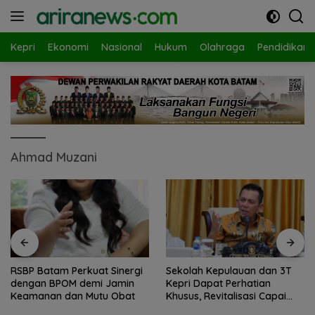
Langsung
ke
konten
Kepri
Ekonomi
Nasional
Hukum
Olahraga
Pendidikan
Ahmad Muzani
RSBP Batam Perkuat Sinergi
Sekolah Kepulauan dan 3T
dengan BPOM demi Jamin
Kepri Dapat Perhatian
Keamanan dan Mutu Obat
Khusus, Revitalisasi Capai
Rp.97 Miliar