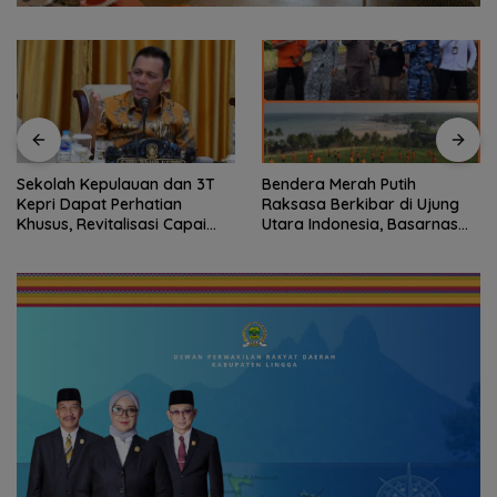
Sekolah Kepulauan dan 3T
Bendera Merah Putih
Kepri Dapat Perhatian
Raksasa Berkibar di Ujung
Khusus, Revitalisasi Capai
Utara Indonesia, Basarnas
Rp.97 Miliar
Natuna Gaungkan
Nasionalisme dari Wilayah
Perbatasan