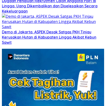
Dugaan Penipuan Rekrutmen Calon Anggota Polri di
Lingga, Uang Dikembalikan dan Diselesaikan Secara
Kekeluargaan
Demo di Jakarta, ASPEK Desak Satgas PKH Tinjau
Kerusakan Hutan di Kabupaten Lingga Akibat Kebun
Sawit