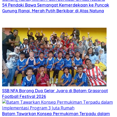
54 Pendaki Bawa Semangat Kemerdekaan ke Puncak
Gunung Ranai, Merah Putih Berkibar di Atas Natuna
SSB NFA Borong Dua Gelar Juara di Batam Grassroot
Football Festival 2026
Batam Tawarkan Konsep Permukiman Terpadu dalam