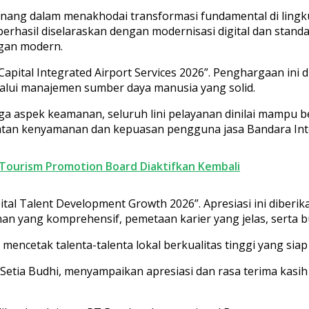
nnang dalam menakhodai transformasi fundamental di ling
rhasil diselaraskan dengan modernisasi digital dan stand
ngan modern.
apital Integrated Airport Services 2026”. Penghargaan ini
alui manajemen sumber daya manusia yang solid.
a aspek keamanan, seluruh lini pelayanan dinilai mampu ber
katan kenyamanan dan kepuasan pengguna jasa Bandara In
 Tourism Promotion Board Diaktifkan Kembali
ital Talent Development Growth 2026”. Apresiasi ini diberi
 yang komprehensif, pemetaan karier yang jelas, serta bu
 mencetak talenta-talenta lokal berkualitas tinggi yang sia
Setia Budhi, menyampaikan apresiasi dan rasa terima kas