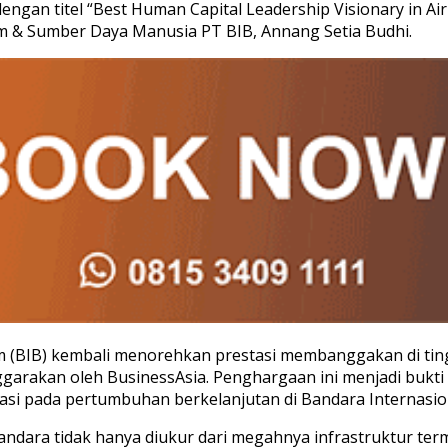
dengan titel “Best Human Capital Leadership Visionary in 
um & Sumber Daya Manusia PT BIB, Annang Setia Budhi.
m (BIB) kembali menorehkan prestasi membanggakan di tin
nggarakan oleh BusinessAsia. Penghargaan ini menjadi bu
entasi pada pertumbuhan berkelanjutan di Bandara Internas
ra tidak hanya diukur dari megahnya infrastruktur termin