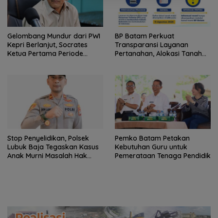
Gelombang Mundur dari PWI
BP Batam Perkuat
Kepri Berlanjut, Socrates
Transparansi Layanan
Ketua Pertama Periode
Pertanahan, Alokasi Tanah
2004–2008 Ikut Tinggalkan
Reguler Segera Hadir Melalui
Organisasi
LMS
Stop Penyelidikan, Polsek
Pemko Batam Petakan
Lubuk Baja Tegaskan Kasus
Kebutuhan Guru untuk
Anak Murni Masalah Hak
Pemerataan Tenaga Pendidik
Asuh