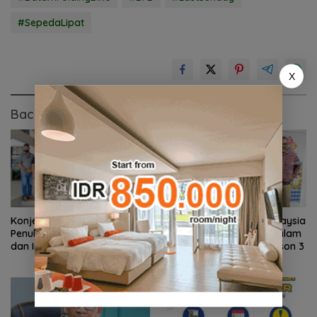
#SepedaLipat
X
Baca Juga
Konjen RI Johor Dukung
Ratusan Wisatawan Malaysia
Penuh Family Rally Wisata
Bakal Jelajahi Batam dalam
dan International Soccer
Family Rally Wisata Season 3
Batam Cup 2026