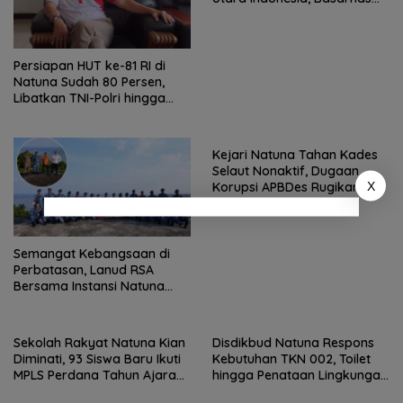
Natuna Gaungkan
Nasionalisme dari Wilayah
Perbatasan
Persiapan HUT ke-81 RI di
Natuna Sudah 80 Persen,
Libatkan TNI-Polri hingga
Tim Medis
Kejari Natuna Tahan Kades
Selaut Nonaktif, Dugaan
X
Korupsi APBDes Rugikan
Negara Rp533 Juta
Semangat Kebangsaan di
Perbatasan, Lanud RSA
Bersama Instansi Natuna
Meriahkan Persiapan HUT
Ke-81 RI
Sekolah Rakyat Natuna Kian
Disdikbud Natuna Respons
Diminati, 93 Siswa Baru Ikuti
Kebutuhan TKN 002, Toilet
MPLS Perdana Tahun Ajaran
hingga Penataan Lingkungan
2026
Segera Dibangun