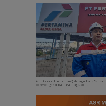
BP Batam Perku
Transparansi L
Pertanahan, Alo
AFT (Aviation Fuel Terminal) Manager Hang Nadim, C
Tanah Reguler 
penerbangan di Bandara Hang Nadim.
Hadir Melalui LM