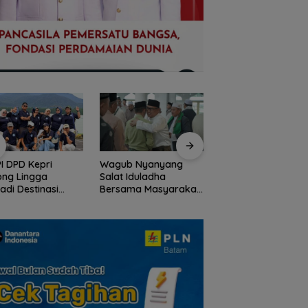
I DPD Kepri
Wagub Nyanyang
Peringati HPN 2026
ong Lingga
Salat Iduladha
Komunitas Jurnalis
adi Destinasi
Bersama Masyarakat
Kepri Gelar Syukur
ta Unggulan
Lingga, Ajak Perkuat
hingga Ziarah Ma
lauan Riau
Nilai Pengorbanan
Tokoh Pers
dan Solidaritas