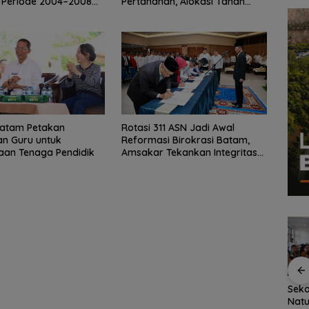
 Periode 2004–2008
Pertanahan, Alokasi Tanah
ggalkan Organisasi
Reguler Segera Hadir Melalui
LMS
atam Petakan
Rotasi 311 ASN Jadi Awal
n Guru untuk
Reformasi Birokrasi Batam,
aan Tenaga Pendidik
Amsakar Tekankan Integritas
dan Kinerja
kan
Fasilitas Meningkat,
Kejari Natuna Tahan
Seko
sky,
TKN 002 Bunguran
Kades Selaut
Natu