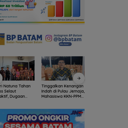
ri Natuna Tahan
Tinggalkan Kenangan
Gelombang Mundu
s Selaut
Indah di Pulau Jemaja,
dari PWI Kepri
ktif, Dugaan
Mahasiswa KKN-PPM
Berlanjut, Socrates
psi APBDes
UGM Dilepas dengan
Ketua Pertama
ikan Negara
Penuh Kehangatan
Periode 2004–200
3 Juta
oleh Kades Bukit Padi
Ikut Tinggalkan
Organisasi