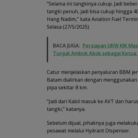
“Selama ini tangkinya cukup. Jadi beb
tangki penuh, jadi bisa cukup hingga 
Hang Nadim,” kata Aviation Fuel Termi
Selasa (27/5/2025).
BACA JUGA:
Persiapan UKW KJK Mas
Tunjuk Ambok Akok sebagai Ketua 
Catur menjelaskan penyaluran BBM jen
Dugaan Penipu
Rekrutmen Calo
Batam dialirkan dengan menggunakan p
Anggota Polri di
pipa sekitar 8 km.
Lingga, Uang
Dikembalikan d
“Jadi dari Kabil masuk ke AVT dan harus
Diselesaikan Se
Kekeluargaan
tangki,” katanya.
Sebelum dijual, pihaknya juga melaku
pesawat melalui Hydrant Dispenser.