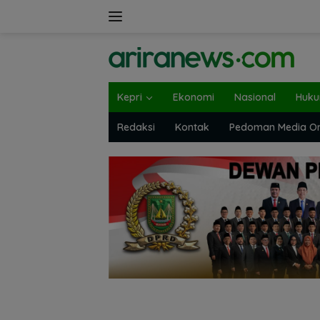
Langsung
ke
konten
Kepri
Ekonomi
Nasional
Huk
Redaksi
Kontak
Pedoman Media On