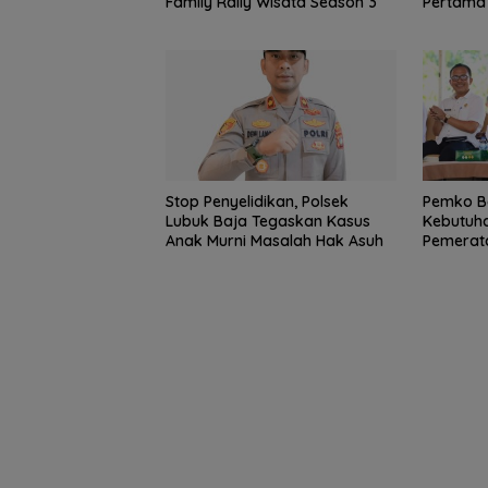
Family Rally Wisata Season 3
Pertama
Ikut Tin
Stop Penyelidikan, Polsek
Pemko B
Lubuk Baja Tegaskan Kasus
Kebutuha
Anak Murni Masalah Hak Asuh
Pemerat
Basarnas Libat
Helikopter Sikor