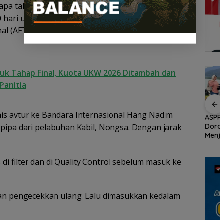
erapa tahun terakhir belum ada penambahan. Kalau
40 hari untuk melayani penerbangan di Bandara
nal (AFT) Manager Hang Nadim Batam, Catur Budi,
uk Tahap Final, Kuota UKW 2026 Ditambah dan
Panitia
is avtur ke Bandara Internasional Hang Nadim
an
Demo di Jakarta,
ASPPI Inisiasi Paket
ASPP
n
ASPEK Desak Satgas
Wisata dan Budaya
Dor
ipa dari pelabuhan Kabil, Nongsa. Dengan jarak
PKH Tinjau Kerusakan
dari Batam ke Lingga
Menj
Hutan di Kabupaten
Wisa
an
Lingga Akibat Kebun
Kepu
 di filter dan di Quality Control sebelum masuk ke
cara
Sawit
kan pengecekkan ulang. Lalu dimasukkan kedalam