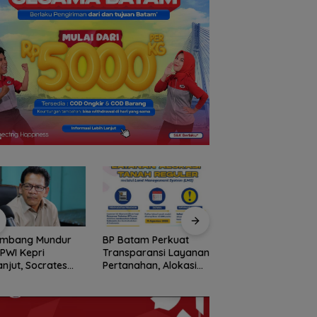
ombang Mundur
BP Batam Perkuat
Stop Penyelidikan,
 PWI Kepri
Transparansi Layanan
Polsek Lubuk Baja
anjut, Socrates
Pertanahan, Alokasi
Tegaskan Kasus A
ua Pertama
Tanah Reguler Segera
Murni Masalah Hak
iode 2004–2008
Hadir Melalui LMS
Asuh
 Tinggalkan
nisasi