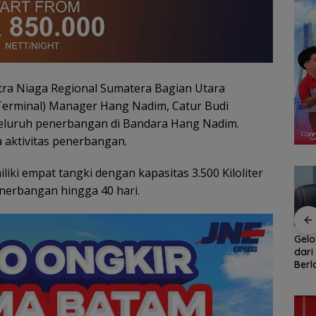
tra Niaga Regional Sumatera Bagian Utara
 Terminal) Manager Hang Nadim, Catur Budi
seluruh penerbangan di Bandara Hang Nadim.
aktivitas penerbangan.
i empat tangki dengan kapasitas 3.500 Kiloliter
nerbangan hingga 40 hari.
Rotasi 311 ASN Jadi
Ratusan Wisatawan
Gel
han
Awal Reformasi
Malaysia Bakal
dari
Birokrasi Batam,
Jelajahi Batam dalam
Berl
naga
Amsakar Tekankan
Family Rally Wisata
Ket
Integritas dan Kinerja
Season 3
Per
Ikut
Orga