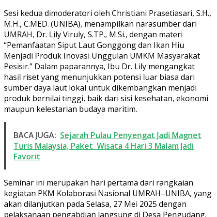
Sesi kedua dimoderatori oleh Christiani Prasetiasari, S.H.,
M.H., C.MED. (UNIBA), menampilkan narasumber dari
UMRAH, Dr. Lily Viruly, S.TP., M.Si., dengan materi
“Pemanfaatan Siput Laut Gonggong dan Ikan Hiu
Menjadi Produk Inovasi Unggulan UMKM Masyarakat
Pesisir.” Dalam paparannya, Ibu Dr. Lily mengangkat
hasil riset yang menunjukkan potensi luar biasa dari
sumber daya laut lokal untuk dikembangkan menjadi
produk bernilai tinggi, baik dari sisi kesehatan, ekonomi
maupun kelestarian budaya maritim.
BACA JUGA:
Sejarah Pulau Penyengat Jadi Magnet
Turis Malaysia, Paket Wisata 4 Hari 3 Malam Jadi
Favorit
Seminar ini merupakan hari pertama dari rangkaian
kegiatan PKM Kolaborasi Nasional UMRAH–UNIBA, yang
akan dilanjutkan pada Selasa, 27 Mei 2025 dengan
pelaksanaan pengabdian langsung di Desa Pengudang.