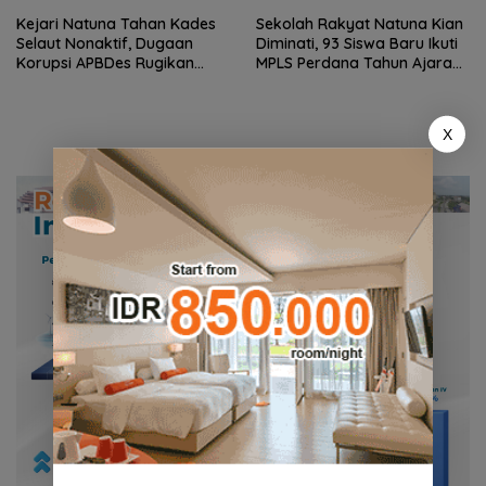
Perbatasan
Kejari Natuna Tahan Kades
Sekolah Rakyat Natuna Kian
Selaut Nonaktif, Dugaan
Diminati, 93 Siswa Baru Ikuti
Korupsi APBDes Rugikan
MPLS Perdana Tahun Ajaran
Negara Rp533 Juta
2026
X