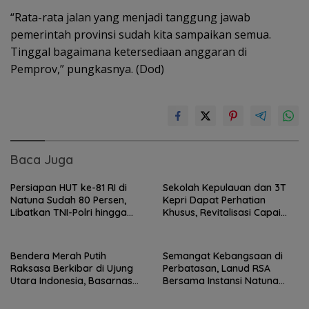
“Rata-rata jalan yang menjadi tanggung jawab
pemerintah provinsi sudah kita sampaikan semua.
Tinggal bagaimana ketersediaan anggaran di
Pemprov,” pungkasnya. (Dod)
Baca Juga
Persiapan HUT ke-81 RI di
Sekolah Kepulauan dan 3T
Natuna Sudah 80 Persen,
Kepri Dapat Perhatian
Libatkan TNI-Polri hingga
Khusus, Revitalisasi Capai
Tim Medis
Rp.97 Miliar
Bendera Merah Putih
Semangat Kebangsaan di
Raksasa Berkibar di Ujung
Perbatasan, Lanud RSA
Utara Indonesia, Basarnas
Bersama Instansi Natuna
Natuna Gaungkan
Meriahkan Persiapan HUT
Nasionalisme dari Wilayah
Ke-81 RI