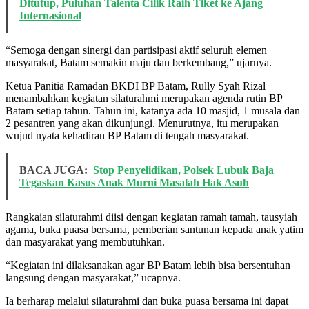
Ditutup, Puluhan Talenta Cilik Raih Tiket ke Ajang
Internasional
“Semoga dengan sinergi dan partisipasi aktif seluruh elemen
masyarakat, Batam semakin maju dan berkembang,” ujarnya.
Ketua Panitia Ramadan BKDI BP Batam, Rully Syah Rizal
menambahkan kegiatan silaturahmi merupakan agenda rutin BP
Batam setiap tahun. Tahun ini, katanya ada 10 masjid, 1 musala dan
2 pesantren yang akan dikunjungi. Menurutnya, itu merupakan
wujud nyata kehadiran BP Batam di tengah masyarakat.
BACA JUGA:
Stop Penyelidikan, Polsek Lubuk Baja
Tegaskan Kasus Anak Murni Masalah Hak Asuh
Rangkaian silaturahmi diisi dengan kegiatan ramah tamah, tausyiah
agama, buka puasa bersama, pemberian santunan kepada anak yatim
dan masyarakat yang membutuhkan.
“Kegiatan ini dilaksanakan agar BP Batam lebih bisa bersentuhan
langsung dengan masyarakat,” ucapnya.
Ia berharap melalui silaturahmi dan buka puasa bersama ini dapat