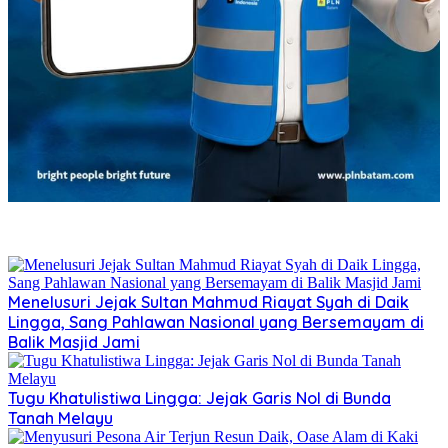
Menelusuri Jejak Sultan Mahmud Riayat Syah di Daik
Lingga, Sang Pahlawan Nasional yang Bersemayam di
Balik Masjid Jami
Tugu Khatulistiwa Lingga: Jejak Garis Nol di Bunda
Tanah Melayu