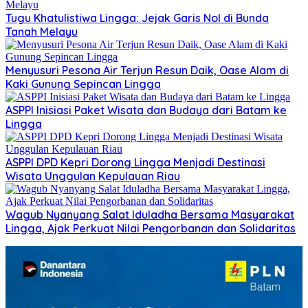
Tugu Khatulistiwa Lingga: Jejak Garis Nol di Bunda
Tanah Melayu
Menyusuri Pesona Air Terjun Resun Daik, Oase Alam di
Kaki Gunung Sepincan Lingga
ASPPI Inisiasi Paket Wisata dan Budaya dari Batam ke
Lingga
ASPPI DPD Kepri Dorong Lingga Menjadi Destinasi
Wisata Unggulan Kepulauan Riau
Wagub Nyanyang Salat Iduladha Bersama Masyarakat
Lingga, Ajak Perkuat Nilai Pengorbanan dan Solidaritas