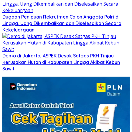
Dugaan Penipuan Rekrutmen Calon Anggota Polri di
Lingga, Uang Dikembalikan dan Diselesaikan Secara
Kekeluargaan
Demo di Jakarta, ASPEK Desak Satgas PKH Tinjau
Kerusakan Hutan di Kabupaten Lingga Akibat Kebun
Sawit