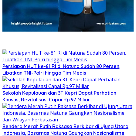
Persiapan HUT ke-81 RI di Natuna Sudah 80 Persen,
Libatkan TNI-Polri hingga Tim Medis
Sekolah Kepulauan dan 3T Kepri Dapat Perhatian
Khusus, Revitalisasi Capai Rp.97 Miliar
Bendera Merah Putih Raksasa Berkibar di Ujung Utara
Indonesia, Basarnas Natuna Gaungkan Nasionalisme