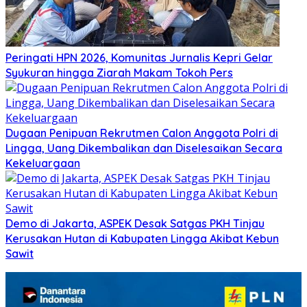
Peringati HPN 2026, Komunitas Jurnalis Kepri Gelar
Syukuran hingga Ziarah Makam Tokoh Pers
Dugaan Penipuan Rekrutmen Calon Anggota Polri di
Lingga, Uang Dikembalikan dan Diselesaikan Secara
Kekeluargaan
Demo di Jakarta, ASPEK Desak Satgas PKH Tinjau
Kerusakan Hutan di Kabupaten Lingga Akibat Kebun
Sawit