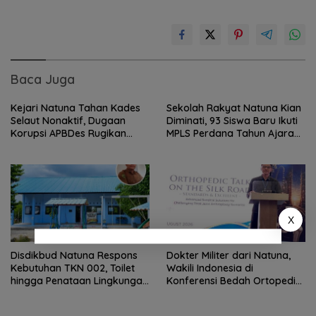
Baca Juga
Kejari Natuna Tahan Kades
Sekolah Rakyat Natuna Kian
Selaut Nonaktif, Dugaan
Diminati, 93 Siswa Baru Ikuti
Korupsi APBDes Rugikan
MPLS Perdana Tahun Ajaran
Negara Rp533 Juta
2026
X
Disdikbud Natuna Respons
Dokter Militer dari Natuna,
Kebutuhan TKN 002, Toilet
Wakili Indonesia di
hingga Penataan Lingkungan
Konferensi Bedah Ortopedi
Segera Dibangun
Asia Tenggara