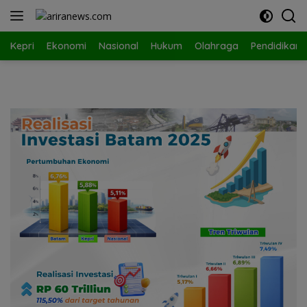
Langsung
ke
konten
Kepri
Ekonomi
Nasional
Hukum
Olahraga
Pendidikan