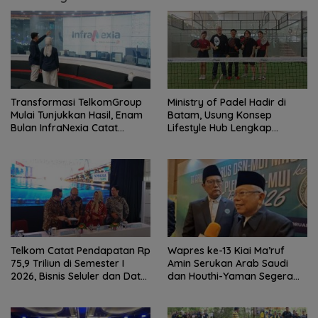
Transformasi TelkomGroup
Ministry of Padel Hadir di
Mulai Tunjukkan Hasil, Enam
Batam, Usung Konsep
Bulan InfraNexia Catat
Lifestyle Hub Lengkap
Pendapatan Rp 7,7 Triliun
dengan Sauna dan Kolam Air
Dingin
Telkom Catat Pendapatan Rp
Wapres ke-13 Kiai Ma’ruf
75,9 Triliun di Semester I
Amin Serukan Arab Saudi
2026, Bisnis Seluler dan Data
dan Houthi-Yaman Segera
Jadi Motor Pertumbuhan
Berdamai