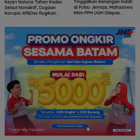
Tinggalkan Kenangan Indah
Kejari Natuna Tahan Kades
di Pulau Jemaja, Mahasiswa
Selaut Nonaktif, Dugaan
KKN-PPM UGM Dilepas
Korupsi APBDes Rugikan
dengan Penuh Kehangatan
Negara Rp533 Juta
oleh Kades Bukit Padi