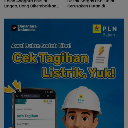
Calon Anggota Polri di
Desak Satgas PKH Tinjau
Lingga, Uang Dikembalikan
Kerusakan Hutan di
dan Diselesaikan Secara
Kabupaten Lingga Akibat
Kekeluargaan
Kebun Sawit