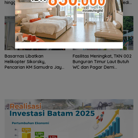
hingga Penataan Lingkungan
Konferensi Bedah Ortopedi
Segera Dibangun
Asia Tenggara
Basarnas Libatkan
Fasilitas Meningkat, TKN 002
Helikopter Sikorsky,
Bunguran Timur Laut Butuh
Pencarian KM Samudra Jaya
WC dan Pagar Demi
Kelautan Diperluas dari
Keselamatan Siswa
Udara