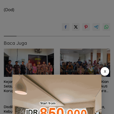
(Dod)
Baca Juga
X
Kejari Natuna Tahan Kades
Sekolah Rakyat Natuna Kian
Selaut Nonaktif, Dugaan
Diminati, 93 Siswa Baru Ikuti
Korupsi APBDes Rugikan
MPLS Perdana Tahun Ajaran
Negara Rp533 Juta
2026
Disdikbud Natuna Respons
Dokter Militer dari Natuna,
Kebutuhan TKN 002, Toilet
Wakili Indonesia di