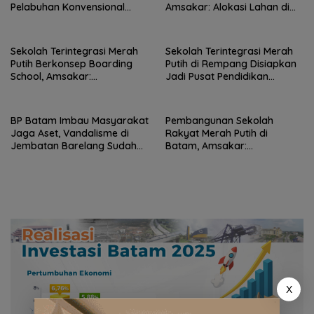
Pelabuhan Konvensional
Amsakar: Alokasi Lahan di
Menuju Hub Internasional
Wilayah Laut Akan Ditinjau
Ulang Sesuai Regulasi
Sekolah Terintegrasi Merah
Sekolah Terintegrasi Merah
Putih Berkonsep Boarding
Putih di Rempang Disiapkan
School, Amsakar:
Jadi Pusat Pendidikan
Pengelolaan Jadi Tanggung
Unggulan di Batam
Jawab Pemerintah
BP Batam Imbau Masyarakat
Pembangunan Sekolah
Jaga Aset, Vandalisme di
Rakyat Merah Putih di
Jembatan Barelang Sudah
Batam, Amsakar:
Ditangani
Prioritaskan Pendidikan Anak
Keluarga Prasejahtera
X