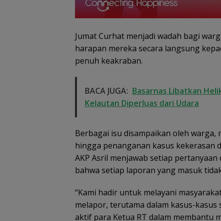
Jumat Curhat menjadi wadah bagi war
harapan mereka secara langsung kepad
penuh keakraban.
BACA JUGA:
Basarnas Libatkan Heli
Kelautan Diperluas dari Udara
Berbagai isu disampaikan oleh warga, m
hingga penanganan kasus kekerasan d
AKP Asril menjawab setiap pertanyaan
Demo di Jakart
bahwa setiap laporan yang masuk tidak
ASPEK Desak Sa
Dugaan Penipuan
PKH Tinjau Ker
Rekrutmen Calon
“Kami hadir untuk melayani masyarakat
Hutan di Kabup
Anggota Polri di
Lingga Akibat 
Lingga, Uang
melapor, terutama dalam kasus-kasus s
Sawit
Dikembalikan dan
aktif para Ketua RT dalam membantu me
Diselesaikan Secara