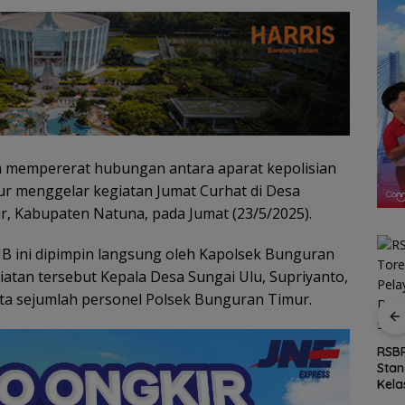
a mempererat hubungan antara aparat kepolisian
r menggelar kegiatan Jumat Curhat di Desa
, Kabupaten Natuna, pada Jumat (23/5/2025).
WIB ini dipimpin langsung oleh Kapolsek Bunguran
giatan tersebut Kepala Desa Sungai Ulu, Supriyanto,
rta sejumlah personel Polsek Bunguran Timur.
and
Hasan: Kepri Hadapi
Ray
irkan
Persaingan Pariwisata
Kem
RSBP Batam Torehkan
Untung
Regional, Pelayanan
Cita
Standar Pelayanan
Jadi Kunci Rebut
Gra
Kelas Dunia, Raih
Wisatawan
Cent
Diamond Status dari