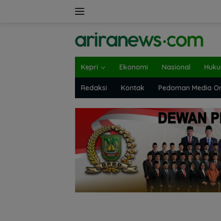
Langsung
ke
konten
Kepri
Ekonomi
Nasional
Huk
Redaksi
Kontak
Pedoman Media On