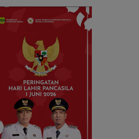
vours of
Batam
antara”