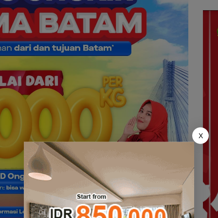
“Fla
WSO
Nus
X