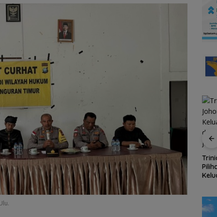
, 4
Hasan: Kepri Hadapi
a
Persaingan Pariwisata
Trinidad Suites Johor,
RSB
n
Regional, Pelayanan
Pilihan Liburan
Stan
iran
Jadi Kunci Rebut
Keluarga dari Batam
Kela
Wisatawan
dengan Akses Feri 1
Diam
Jam 45 Menit
WS
Ulu.