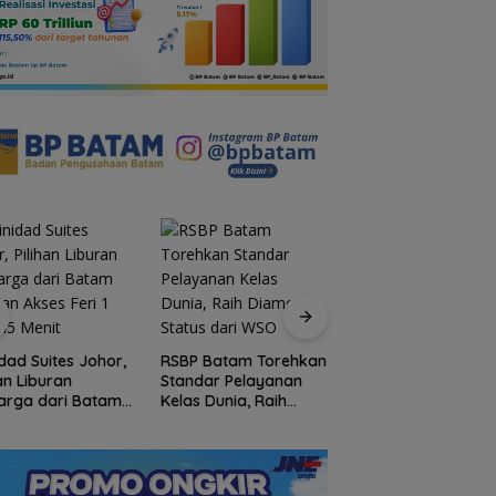
BPD Desa Batu
Rayakan
Berapit Dilantik,
Kemerdekaan den
P Batam Torehkan
Darfiet: Harapkan
Cita Rasa Nusantar
dar Pelayanan
Hadirkan Perubahan
Grand Mercure Ba
s Dunia, Raih
Nyata
Centre Hadirkan
ond Status dari
“Flavours of
O
Nusantara”