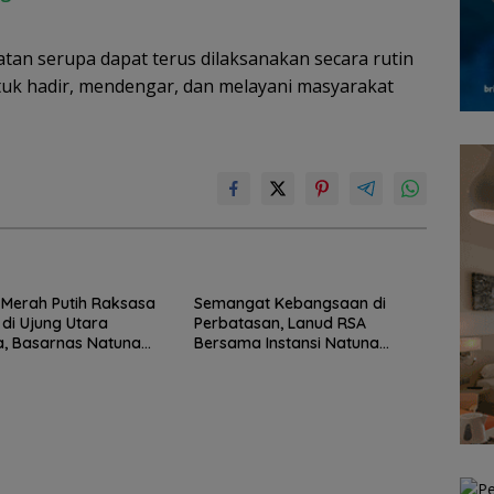
an serupa dapat terus dilaksanakan secara rutin
tuk hadir, mendengar, dan melayani masyarakat
Merah Putih Raksasa
Semangat Kebangsaan di
 di Ujung Utara
Perbatasan, Lanud RSA
a, Basarnas Natuna
Bersama Instansi Natuna
 Nasionalisme dari
Meriahkan Persiapan HUT Ke-
Perbatasan
81 RI