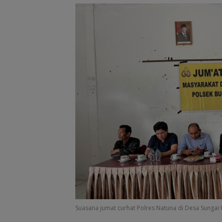
Rayakan
Enam Hari Dicari
Kemerdekaan dengan
ABK KM Samudr
Cita Rasa Nusantara,
Jaya Ditemuka
Grand Mercure Batam
Selamat di Pera
Centre Hadirkan
Malaysia
“Flavours of
Nusantara”
Suasana jumat curhat Polres Natuna di Desa Sungai 