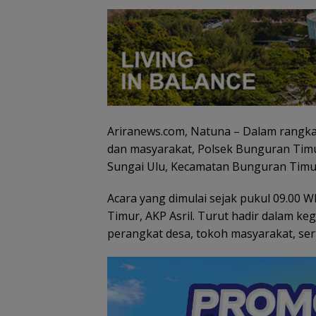
Ariranews.com, Natuna – Dalam rangk
dan masyarakat, Polsek Bunguran Timu
Sungai Ulu, Kecamatan Bunguran Timur
Acara yang dimulai sejak pukul 09.00 
Timur, AKP Asril. Turut hadir dalam ke
perangkat desa, tokoh masyarakat, se
Arogansi Jakarta di
PKP Expo di Gr
Beranda Negeri:
Batam Mall Had
Catatan dari
Double Bonus, 
Pertemuan Ketua
Berkali-kali
Umum PWI dan KJK di