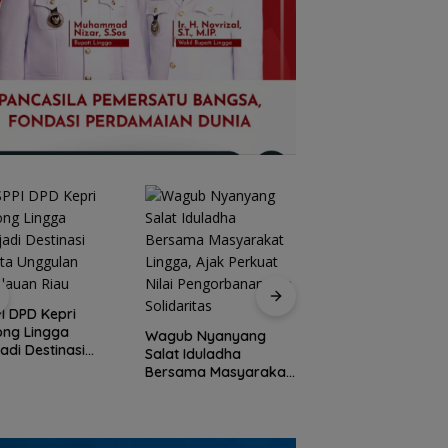
Peringati HPN 2026,
Komunitas Jurnalis
Kepri Gelar Syukuran
ub Nyanyang
hingga Ziarah Makam
t Iduladha
Dugaan Penipuan
Tokoh Pers
sama Masyarakat
Rekrutmen Calon
ga, Ajak Perkuat
Anggota Polri di
i Pengorbanan
Lingga, Uang
Solidaritas
Dikembalikan dan
Diselesaikan Secar