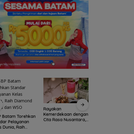
akan
RSBP Batam Perkuat
Arogansi Jakarta d
erdekaan dengan
Sinergi dengan BPOM
Beranda Negeri:
 Rasa Nusantara,
demi Jamin
Catatan dari
nd Mercure Batam
Keamanan dan Mutu
Pertemuan Ketua
re Hadirkan
Obat
Umum PWI dan KJK