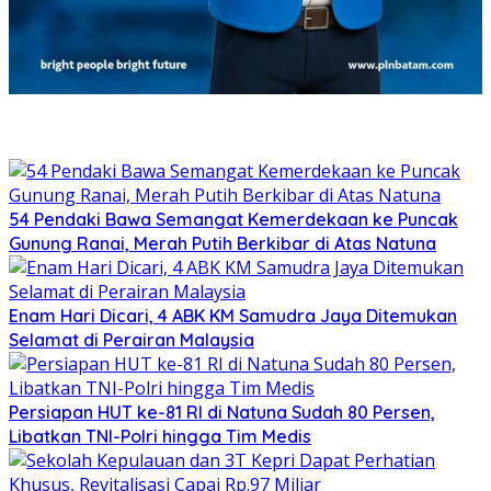
54 Pendaki Bawa Semangat Kemerdekaan ke Puncak
Gunung Ranai, Merah Putih Berkibar di Atas Natuna
Enam Hari Dicari, 4 ABK KM Samudra Jaya Ditemukan
Selamat di Perairan Malaysia
Persiapan HUT ke-81 RI di Natuna Sudah 80 Persen,
Libatkan TNI-Polri hingga Tim Medis