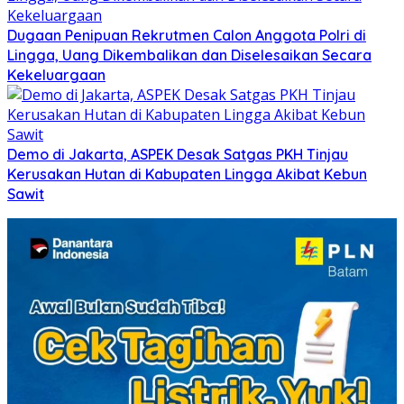
Dugaan Penipuan Rekrutmen Calon Anggota Polri di
Lingga, Uang Dikembalikan dan Diselesaikan Secara
Kekeluargaan
Demo di Jakarta, ASPEK Desak Satgas PKH Tinjau
Kerusakan Hutan di Kabupaten Lingga Akibat Kebun
Sawit