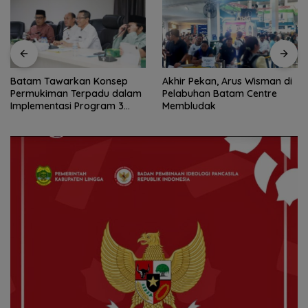
Akhir Pekan, Arus Wisman di
Perkuat Ketahanan Air Baku,
Pelabuhan Batam Centre
BP Batam Gandeng Mc
Membludak
Dermott Tanam Bambu
Betung di Bendungan Sei
Nongsa