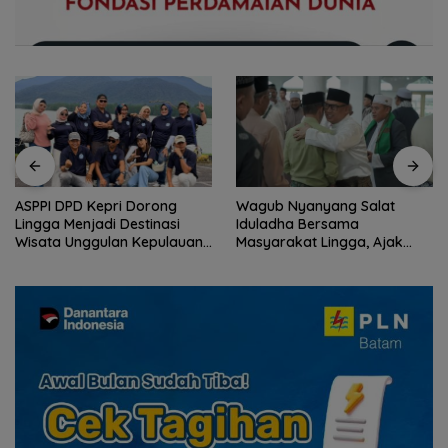
Wagub Nyanyang Salat
Peringati HPN 2026,
Iduladha Bersama
Komunitas Jurnalis Kepri
Masyarakat Lingga, Ajak
Gelar Syukuran hingga
Perkuat Nilai Pengorbanan
Ziarah Makam Tokoh Pers
dan Solidaritas