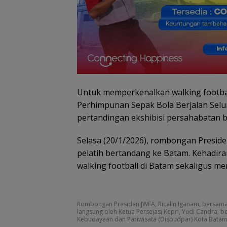
Untuk memperkenalkan walking footba
Perhimpunan Sepak Bola Berjalan Selur
pertandingan ekshibisi persahabatan b
Selasa (20/1/2026), rombongan Preside
pelatih bertandang ke Batam. Kehadir
walking football di Batam sekaligus m
Rombongan Presiden JWFA, Ricalin Iganam, bersama
langsung oleh Ketua Persejasi Kepri, Yudi Candra, b
Kebudayaan dan Pariwisata (Disbudpar) Kota Batam