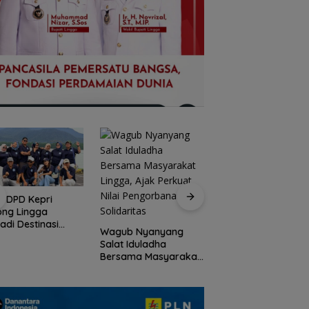
I DPD Kepri
Peringati HPN 2026
ong Lingga
Komunitas Jurnalis
adi Destinasi
Kepri Gelar Syukur
Wagub Nyanyang
ta Unggulan
hingga Ziarah Ma
Salat Iduladha
lauan Riau
Tokoh Pers
Bersama Masyarakat
Lingga, Ajak Perkuat
Nilai Pengorbanan
dan Solidaritas