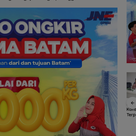
malkan
Ekonomi Kepri di
Bat
SSB NFA Borong Dua
rsih,
Triwulan II 2026
Kon
Gelar Juara di Batam
an
Tumbuh 6,99 Persen,
Ter
Grassroot Football
k
Tertinggi di Sumatera
Impl
Festival 2026
Prog
Rum