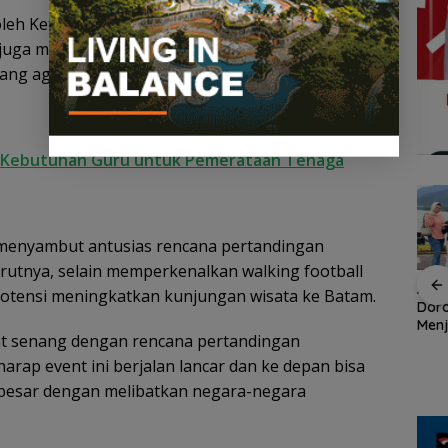
h Ketua Persejasi Kepri, Yudi Candra, beserta
 juga melibatkan Dinas Kebudayaan dan Pariwisata
ang agenda ini sebagai bagian dari pengembangan
 Kebutuhan Guru untuk Pemerataan Tenaga
 menyambut antusias rencana pertandingan
rutnya, selain memperkenalkan walking football
an
Demo di Jakarta,
ASPPI Inisiasi Paket
ASPP
potensi meningkatkan kunjungan wisata ke Batam.
n
ASPEK Desak Satgas
Wisata dan Budaya
Dor
PKH Tinjau Kerusakan
dari Batam ke Lingga
Menj
at senang dengan rencana pertandingan
Hutan di Kabupaten
Wisa
an
Lingga Akibat Kebun
Kepu
arap event ini berjalan lancar dan ke depan bisa
cara
Sawit
 besar dengan melibatkan negara-negara