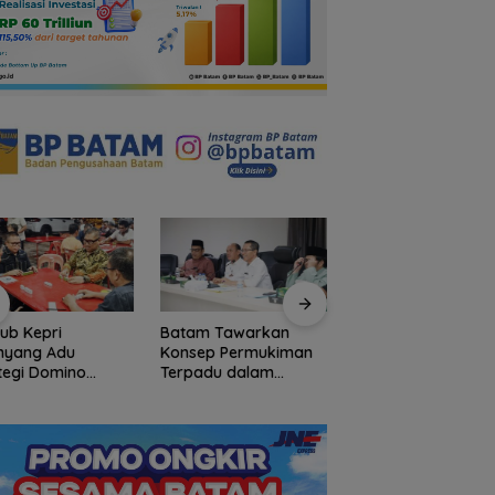
ub Kepri
Batam Tawarkan
Polsek Jemaja Jam
nyang Adu
Konsep Permukiman
Keamanan Turnam
tegi Domino
Terpadu dalam
Sepak Bola HUT RI,
gan Ketua Umum
Implementasi
Tambah Jumlah
di HUT Ulasan
Program 3 Juta
Personel di Lapan
work
Rumah