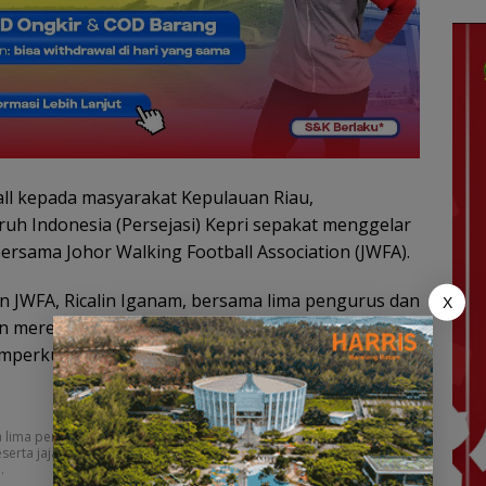
ll kepada masyarakat Kepulauan Riau,
uh Indonesia (Persejasi) Kepri sepakat menggelar
ersama Johor Walking Football Association (JWFA).
n JWFA, Ricalin Iganam, bersama lima pengurus dan
X
an mereka bertujuan menjajaki perkembangan
emperkuat kerja sama olahraga lintas negara.
 lima pengurus dan pelatih bertandang ke Batam dan disambut
eserta jajaran pengurus. Pertemuan tersebut juga melibatkan Dinas
.