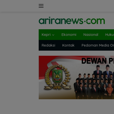
Langsung
ke
konten
Kepri
Ekonomi
Nasional
Huk
Redaksi
Kontak
Pedoman Media On