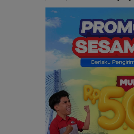
BP Batam Opti
Pelayanan Air Be
Pasokan Kawas
NDP dari Wadu
Duriangkang