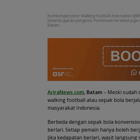
Rombongan Johor Walking Football Association (JWFA
beserta jajaran pengurus. Pertemuan tersebut juga
Batam.
AriraNews.com
, Batam
– Meski sudah d
Akhir Pekan, Ar
walking football atau sepak bola berja
Wisman di Pela
Batam Centre
masyarakat Indonesia.
Membludak
Berbeda dengan sepak bola konvension
berlari. Setiap pemain hanya boleh be
Jika kedapatan berlari, wasit langsun