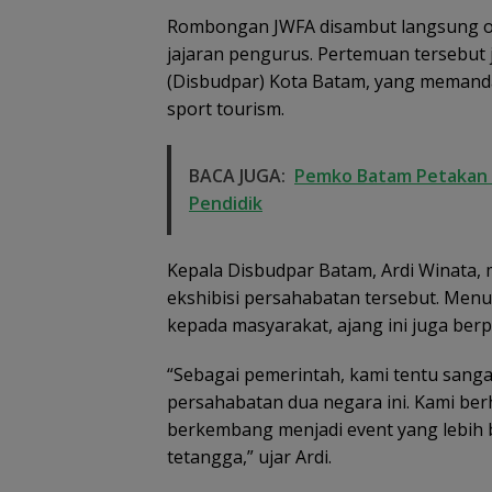
Rombongan JWFA disambut langsung ole
jajaran pengurus. Pertemuan tersebut
(Disbudpar) Kota Batam, yang memand
sport tourism.
BACA JUGA:
Pemko Batam Petakan
Pendidik
Kepala Disbudpar Batam, Ardi Winata,
ekshibisi persahabatan tersebut. Menu
Dugaan Penipu
kepada masyarakat, ajang ini juga ber
Rekrutmen Calo
Anggota Polri di
“Sebagai pemerintah, kami tentu sang
Lingga, Uang
Dikembalikan d
persahabatan dua negara ini. Kami berh
Diselesaikan Se
berkembang menjadi event yang lebih
Kekeluargaan
tetangga,” ujar Ardi.