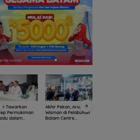
am Tawarkan
Akhir Pekan, Arus
sep Permukiman
Wisman di Pelabuhan
padu dalam
Batam Centre
Perkuat Ketahanan
ementasi
Membludak
Baku, BP Batam
ram 3 Juta
Gandeng Mc Dermo
ah
Tanam Bambu Bet