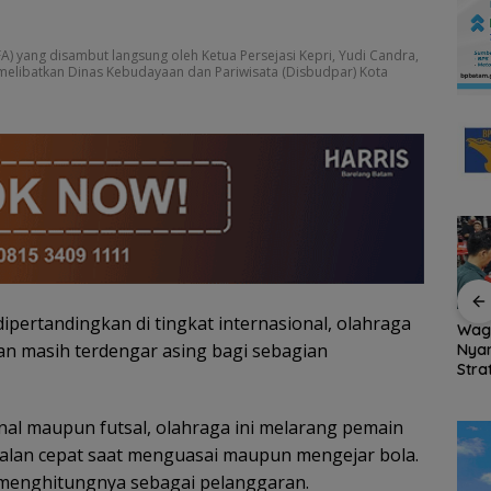
) yang disambut langsung oleh Ketua Persejasi Kepri, Yudi Candra,
 melibatkan Dinas Kebudayaan dan Pariwisata (Disbudpar) Kota
ipertandingkan di tingkat internasional, olahraga
us
54 Pendaki Bawa
Wag
SSB NFA Borong Dua
lan masih terdengar asing bagi sebagian
buhan
Semangat
Nya
Gelar Juara di Batam
Kemerdekaan ke
Stra
Grassroot Football
Puncak Gunung Ranai,
den
Festival 2026
Merah Putih Berkibar
KJK 
al maupun futsal, olahraga ini melarang pemain
di Atas Natuna
Net
rjalan cepat saat menguasai maupun mengejar bola.
g menghitungnya sebagai pelanggaran.