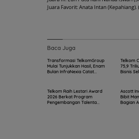
Juara Favorit: Anata Intan (Kepahiang). 
Baca Juga
Transformasi TelkomGroup
Telkom 
Mulai Tunjukkan Hasil, Enam
75,9 Tril
Bulan InfraNexia Catat
Bisnis Se
Pendapatan Rp 7,7 Triliun
Motor P
Telkom Raih Lestari Award
Ascott I
2026 Berkat Program
Bibit Ma
Pengembangan Talenta
Bagian A
Pemimpin Digital
Nasional