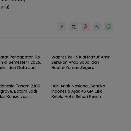
(ara)
Catat Pendapatan Rp
Wapres ke-13 Kiai Ma’ruf Amin
iun di Semester I 2026,
Serukan Arab Saudi dan
luler dan Data Jadi
Houthi-Yaman Segera
ertumbuhan
Berdamai
ndonesia Tanam 2.100
Hari Anak Nasional, Santika
ngrove, Batam Jadi
Indonesia Ajak 43 GM Cilik
ksi Konservasi
Kelola Hotel Sehari Penuh