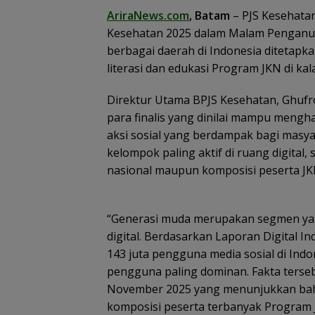
AriraNews.com
, Batam
– PJS Kesehata
Kesehatan 2025 dalam Malam Penganuger
berbagai daerah di Indonesia ditetapk
literasi dan edukasi Program JKN di ka
Direktur Utama BPJS Kesehatan, Ghufr
para finalis yang dinilai mampu mengha
aksi sosial yang berdampak bagi masy
kelompok paling aktif di ruang digital
nasional maupun komposisi peserta JKN
“Generasi muda merupakan segmen yang
digital. Berdasarkan Laporan Digital In
143 juta pengguna media sosial di Ind
pengguna paling dominan. Fakta terseb
November 2025 yang menunjukkan bah
komposisi peserta terbanyak Program 