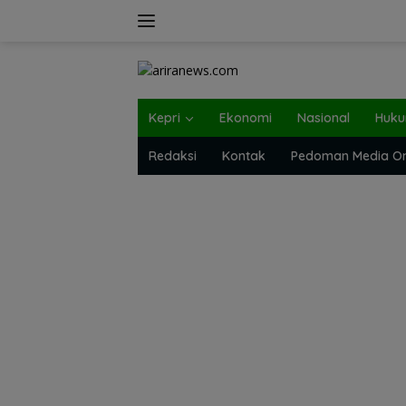
Langsung
ke
konten
Kepri
Ekonomi
Nasional
Huk
Redaksi
Kontak
Pedoman Media On