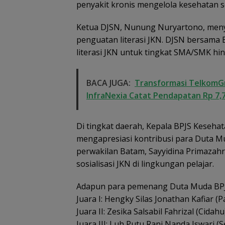
penyakit kronis mengelola kesehatan s
Ketua DJSN, Nunung Nuryartono, meny
penguatan literasi JKN. DJSN bersama
literasi JKN untuk tingkat SMA/SMK hi
BACA JUGA:
Transformasi TelkomGr
InfraNexia Catat Pendapatan Rp 7,7
Di tingkat daerah, Kepala BPJS Keseha
mengapresiasi kontribusi para Duta M
perwakilan Batam, Sayyidina Primazahr
sosialisasi JKN di lingkungan pelajar.
Adapun para pemenang Duta Muda BPJS
Juara I: Hengky Silas Jonathan Kafiar (
Juara II: Zesika Salsabil Fahrizal (Cidahu
Juara III: Luh Putu Rani Nanda Iswari 