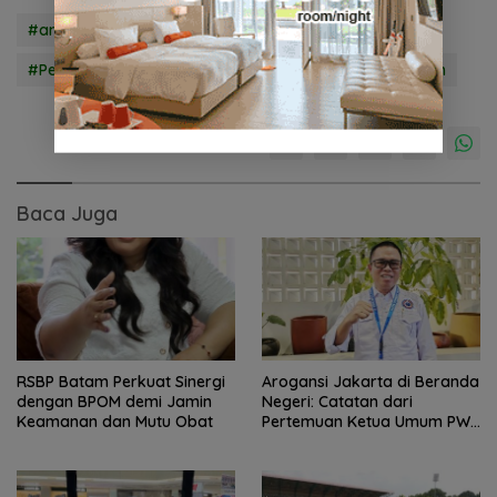
#amsakar
#BPBatam
#LiClaudia
#PelantikanPegawaiBPBatam
#wakilkepalabpbatam
Baca Juga
RSBP Batam Perkuat Sinergi
Arogansi Jakarta di Beranda
dengan BPOM demi Jamin
Negeri: Catatan dari
Keamanan dan Mutu Obat
Pertemuan Ketua Umum PWI
dan KJK di Batam