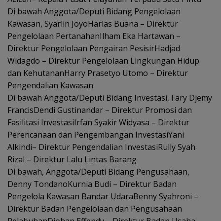
Di bawah Anggota/Deputi Bidang Pengelolaan
Kawasan, Syarlin JoyoHarlas Buana – Direktur
Pengelolaan PertanahanIlham Eka Hartawan –
Direktur Pengelolaan Pengairan PesisirHadjad
Widagdo – Direktur Pengelolaan Lingkungan Hidup
dan KehutananHarry Prasetyo Utomo – Direktur
Pengendalian Kawasan
Di bawah Anggota/Deputi Bidang Investasi, Fary Djemy
FrancisDendi Gustinandar – Direktur Promosi dan
Fasilitasi InvestasiIrfan Syakir Widyasa – Direktur
Perencanaan dan Pengembangan InvestasiYani
Alkindi– Direktur Pengendalian InvestasiRully Syah
Rizal – Direktur Lalu Lintas Barang
Di bawah, Anggota/Deputi Bidang Pengusahaan,
Denny TondanoKurnia Budi – Direktur Badan
Pengelola Kawasan Bandar UdaraBenny Syahroni –
Direktur Badan Pengelolaan dan Pengusahaan
PelabuhanDjohan Effendy – Direktur Badan Usaha