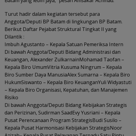
Batam yang lebih jaya,” pesan Amsakar Achmad.
Turut hadir dalam kegiatan tersebut para
Anggota/Deputi BP Batam di lingkungan BP Batam.
Berikut Daftar Pejabat Struktural Tingkat II yang
Dilantik :
Imbuh Agustanto – Kepala Satuan Pemeriksa Intern
Di bawah Anggota/Deputi Bidang Administrasi dan
Keuangan, Alexander ZulkarnainMohamad Taofan –
Kepala Biro UmumVitria Kusuma Ningrum – Kepala
Biro Sumber Daya ManusiaAlex Sumarna – Kepala Biro
HukumSiswanto – Kepala Biro KeuanganYuli Widyastuti
– Kepala Biro Organisasi, Kepatuhan, dan Manajemen
Risiko
Di bawah Anggota/Deputi Bidang Kebijakan Strategis
dan Perizinan, Sudirman SaadEvy Yusriani – Kepala
Pusat Perencanaan Program StrategisBudi Susilo –
Kepala Pusat Harmonisasi Kebijakan StrategisNoor
Azizah– Kepala Pusat Pelayanan Terpadu Satu Pintu