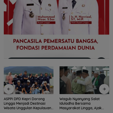
Wagub Nyanyang Salat
Peringati HPN 2026,
Iduladha Bersama
Komunitas Jurnalis Kepri
Masyarakat Lingga, Ajak
Gelar Syukuran hingga
Perkuat Nilai Pengorbanan
Ziarah Makam Tokoh Pers