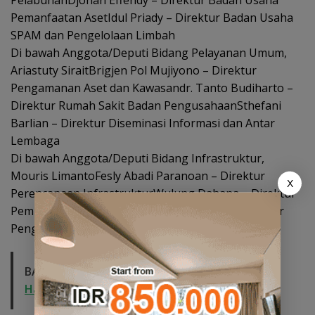
Pemanfaatan AsetIdul Priady – Direktur Badan Usaha
SPAM dan Pengelolaan Limbah
Di bawah Anggota/Deputi Bidang Pelayanan Umum,
Ariastuty SiraitBrigjen Pol Mujiyono – Direktur
Pengamanan Aset dan Kawasandr. Tanto Budiharto –
Direktur Rumah Sakit Badan PengusahaanSthefani
Barlian – Direktur Diseminasi Informasi dan Antar
Lembaga
Di bawah Anggota/Deputi Bidang Infrastruktur,
Mouris LimantoFesly Abadi Paranoan – Direktur
X
Perencanaan InfrastrukturWulung Dahana – Direktur
Pembangunan InfrastrukturBoy Zasmita – Direktur
Pengawasan Infrastruktur (***/red)
BACA JUGA:
PKP Expo di Grand Batam Mall
Hadirkan Double Bonus, Untung Berkali-kali