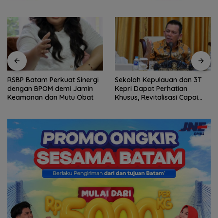
Sekolah Kepulauan dan 3T
Arogansi Jakarta di Beranda
Kepri Dapat Perhatian
Negeri: Catatan dari
Khusus, Revitalisasi Capai
Pertemuan Ketua Umum PWI
Rp.97 Miliar
dan KJK di Batam