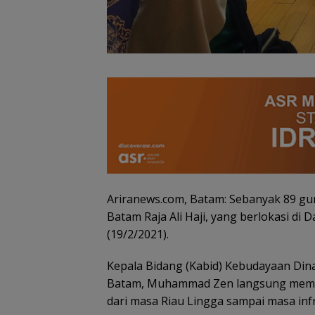
Ariranews.com, Batam: Sebanyak 89 
Batam Raja Ali Haji, yang berlokasi di 
(19/2/2021).
Konjen RI Johor
Dukung Penuh F
Rally Wisata da
Kepala Bidang (Kabid) Kebudayaan Din
International So
Batam, Muhammad Zen langsung mema
Batam Cup 202
dari masa Riau Lingga sampai masa inf