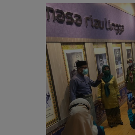
PKP Expo di Gr
Batam Mall Had
Double Bonus, 
Berkali-kali