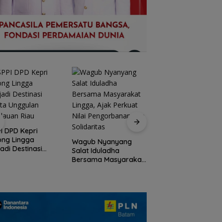
Peringati HPN 2026
Komunitas Jurnalis
I DPD Kepri
Kepri Gelar Syukur
ong Lingga
Wagub Nyanyang
hingga Ziarah Ma
adi Destinasi
Salat Iduladha
Tokoh Pers
ta Unggulan
Bersama Masyarakat
lauan Riau
Lingga, Ajak Perkuat
Nilai Pengorbanan
dan Solidaritas