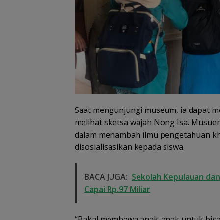
Saat mengunjungi museum, ia dapat me
melihat sketsa wajah Nong Isa. Musue
dalam menambah ilmu pengetahuan kh
disosialisasikan kepada siswa.
BACA JUGA:
Sekolah Kepulauan dan 
Capai Rp.97 Miliar
“Bakal membawa anak-anak untuk bisa 