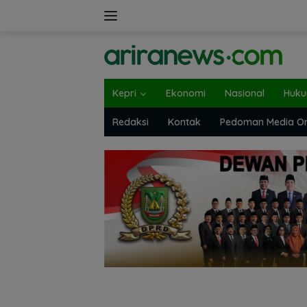
Langsung
ke
konten
Kepri
Ekonomi
Nasional
Huk
Redaksi
Kontak
Pedoman Media On