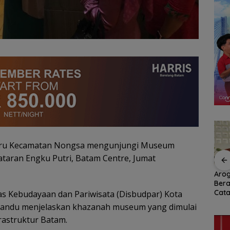
guru Kecamatan Nongsa mengunjungi Museum
Dataran Engku Putri, Batam Centre, Jumat
Ratusan Wisatawan
RSBP Batam Perkuat
Arog
amily
Malaysia Bakal
Sinergi dengan BPOM
Bera
n
Jelajahi Batam dalam
demi Jamin
Cata
as Kebudayaan dan Pariwisata (Disbudpar) Kota
ccer
Family Rally Wisata
Keamanan dan Mutu
Per
ndu menjelaskan khazanah museum yang dimulai
6
Season 3
Obat
Umu
rastruktur Batam.
Bat