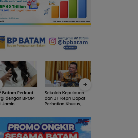
P Batam Perkuat
Sekolah Kepulauan
Arogansi Jakarta d
rgi dengan BPOM
dan 3T Kepri Dapat
Beranda Negeri:
i Jamin
Perhatian Khusus,
Catatan dari
manan dan Mutu
Revitalisasi Capai
Pertemuan Ketua
t
Rp.97 Miliar
Umum PWI dan KJK
Batam