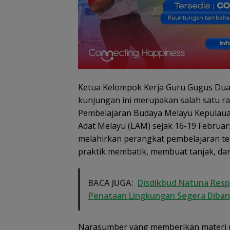
Ketua Kelompok Kerja Guru Gugus Dua
kunjungan ini merupakan salah satu r
Pembelajaran Budaya Melayu Kepulaua
Adat Melayu (LAM) sejak 16-19 Februari
melahirkan perangkat pembelajaran ter
praktik membatik, membuat tanjak, d
Dugaan Penipu
Rekrutmen Calo
Anggota Polri di
BACA JUGA:
Disdikbud Natuna Resp
Lingga, Uang
Penataan Lingkungan Segera Diba
Dikembalikan d
Diselesaikan Se
Kekeluargaan
Narasumber yang memberikan materi pe