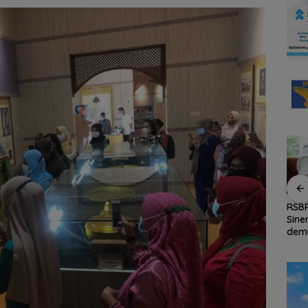
and
Amsakar Achmad
Persiapan HUT ke-81
RSB
irkan
Resmi Buka Batam
RI di Natuna Sudah 80
Sine
Untung
Grassroot Football
Persen, Libatkan TNI-
dem
Festival 2026, Buka
Polri hingga Tim Medis
Kea
Jalan Talenta Muda
Oba
Batam ke Level
Internasional