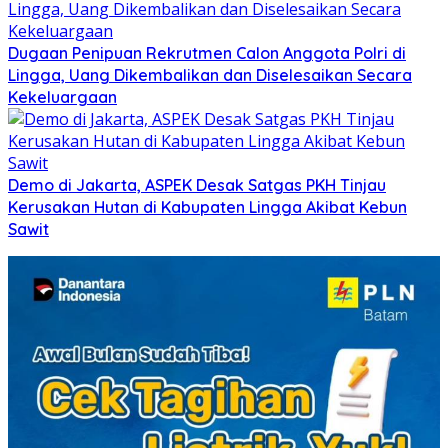
Dugaan Penipuan Rekrutmen Calon Anggota Polri di
Lingga, Uang Dikembalikan dan Diselesaikan Secara
Kekeluargaan
Demo di Jakarta, ASPEK Desak Satgas PKH Tinjau
Kerusakan Hutan di Kabupaten Lingga Akibat Kebun
Sawit