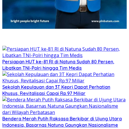
Persiapan HUT ke-81 RI di Natuna Sudah 80 Persen,
Libatkan TNI-Polri hingga Tim Medis
Sekolah Kepulauan dan 3T Kepri Dapat Perhatian
Khusus, Revitalisasi Capai Rp.97 Miliar
Bendera Merah Putih Raksasa Berkibar di Ujung Utara
Indonesia, Basarnas Natuna Gaungkan Nasionalisme