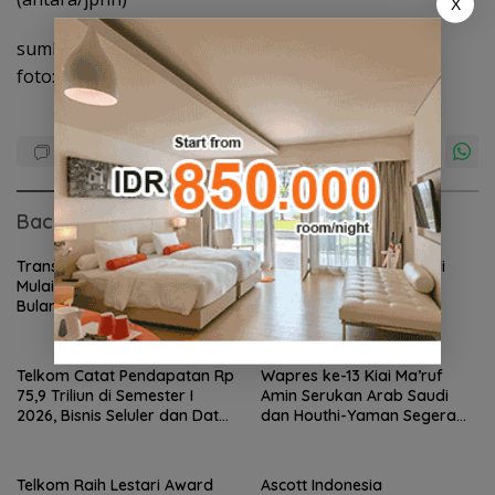
X
sumber: jpnn.com
foto: antara
Baca Juga
Transformasi TelkomGroup
Ministry of Padel Hadir di
Mulai Tunjukkan Hasil, Enam
Batam, Usung Konsep
Bulan InfraNexia Catat
Lifestyle Hub Lengkap
Pendapatan Rp 7,7 Triliun
dengan Sauna dan Kolam Air
Dingin
Telkom Catat Pendapatan Rp
Wapres ke-13 Kiai Ma’ruf
75,9 Triliun di Semester I
Amin Serukan Arab Saudi
2026, Bisnis Seluler dan Data
dan Houthi-Yaman Segera
Jadi Motor Pertumbuhan
Berdamai
Telkom Raih Lestari Award
Ascott Indonesia