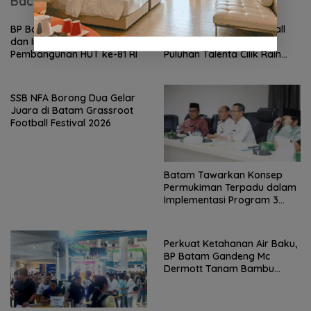
Baca Juga
BP Batam Tampilkan Peran
Batam Grassroot Football
dan Inovasi dalam Pawai
Festival 2026 Ditutup,
Pembangunan HUT ke-81 RI
Puluhan Talenta Cilik Raih
Tiket ke Ajang Internasional
SSB NFA Borong Dua Gelar
Juara di Batam Grassroot
Football Festival 2026
Batam Tawarkan Konsep
Permukiman Terpadu dalam
Implementasi Program 3
Juta Rumah
Perkuat Ketahanan Air Baku,
BP Batam Gandeng Mc
Dermott Tanam Bambu
Betung di Bendungan Sei
Nongsa