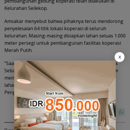
pembangunan gedung koperasi telah dilakukan di
Kelurahan Seilekop.
Amsakar menyebut bahwa pihaknya terus mendorong
penyelesaian 64 titik lokasi koperasi di seluruh
kelurahan. Masing-masing disiapkan lahan seluas 1.000
meter persegi untuk pembangunan fasilitas koperasi
Merah Putih.
X
“Saat ini sudah ada 31 lahan yang selesai prosesnya.
Sebagian besar merupakan fasum dan fasos. Batam
memiliki karakteristik berbeda karena tata kelola
lahannya berada di bawah kewenangan Badan
Pengusahaan Batam,” jelasnya. (sur/ara)