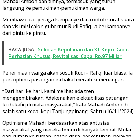
Mahadi Ambon dan timnya, termasuk yang turun
langsung ke pemukiman-pemukiman warga.
Membawa alat peraga kampanye dan contoh surat suara
dan visi misi calon gubernur Rudi Rafiq, ia berkampanye
dari pintu ke pintu.
BACA JUGA:
Sekolah Kepulauan dan 3T Kepri Dapat
Perhatian Khusus, Revitalisasi Capai Rp.97 Miliar
Penerimaan warga akan sosok Rudi – Rafiq, luar biasa. Ia
pun optimis pasangan ini bakal meraih kemenangan.
“Dari hari ke hari, kami melihat ada tren
menggembirakan. Adakenaikan elektabilitas pasangan
Rudi-Rafiq di mata masyarakat,” kata Mahadi Ambon di
salah satu kedai kopi Tanjungpinang, Sabtu (16/11/2024).
Optimisme Mahadi, berdasarkan atas antusias
masyarakat yang mereka temui di banyak tempat. Mulai
dari rumah ke rumah, pasar, desa, perkebunan, nelayan,