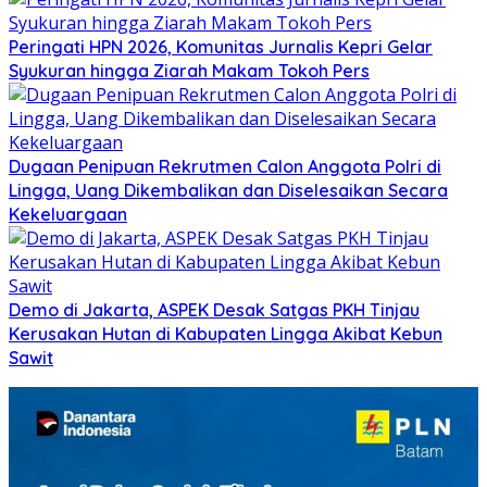
Peringati HPN 2026, Komunitas Jurnalis Kepri Gelar
Syukuran hingga Ziarah Makam Tokoh Pers
Dugaan Penipuan Rekrutmen Calon Anggota Polri di
Lingga, Uang Dikembalikan dan Diselesaikan Secara
Kekeluargaan
Demo di Jakarta, ASPEK Desak Satgas PKH Tinjau
Kerusakan Hutan di Kabupaten Lingga Akibat Kebun
Sawit