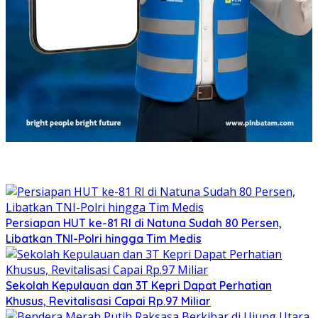
Persiapan HUT ke-81 RI di Natuna Sudah 80 Persen,
Libatkan TNI-Polri hingga Tim Medis
Sekolah Kepulauan dan 3T Kepri Dapat Perhatian
Khusus, Revitalisasi Capai Rp.97 Miliar